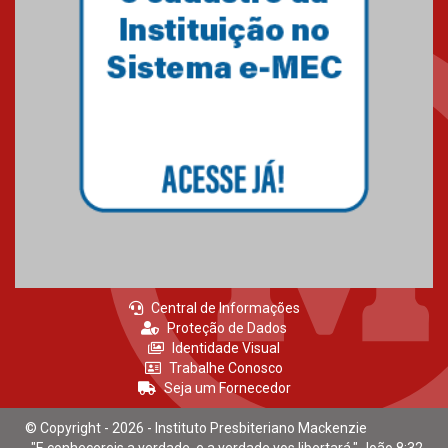
Central de Informações
Proteção de Dados
Identidade Visual
Trabalhe Conosco
Seja um Fornecedor
© Copyright - 2026 - Instituto Presbiteriano Mackenzie