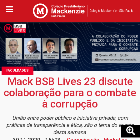
Colégio Mackenzie - São Paulo
FACULDADES
Mack BSB Lives 23 discute
colaboração para o combate
à corrupção
União entre poder público e iniciativa privada, com
práticas de transparência e ética, são o tema do evento
desta semana
30.11.2020
16h03
Comunicação - Marketing