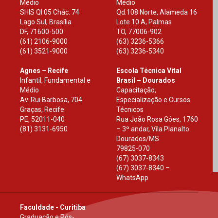
Médio
Médio
SHIS Ql 05 Chác. 74
Qd.108 Norte, Alameda 16
Lago Sul, Brasília
Lote 10 A, Palmas
DF
,
71600-500
TO
,
77006-902
(61) 2106-9000
(63) 3236-5366
(61) 3521-9000
(63) 3236-5340
Agnes – Recife
Escola Técnica Vital
Infantil, Fundamental e
Brasil – Dourados
Médio
Capacitação,
Av. Rui Barbosa, 704
Especialização e Cursos
Graças, Recife
Técnicos
PE
,
52011-040
Rua João Rosa Góes, 1760
(81) 3131-6950
– 3º andar, Vila Planalto
Dourados
/
MS
79825-070
(67) 3037-8343
(67) 3037-8340 –
WhatsApp
Faculdade - Curitiba
Graduação e Pós-