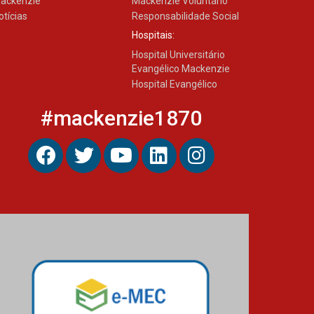
ackenzie
Mackenzie Voluntário
otícias
Responsabilidade Social
Hospitais:
Hospital Universitário
Evangélico Mackenzie
Hospital Evangélico
#mackenzie1870