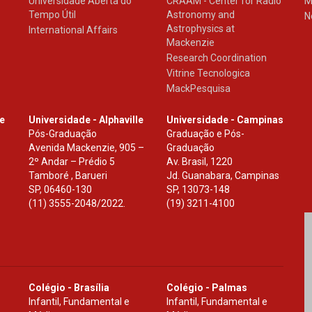
Universidade Aberta do
CRAAM - Center for Radio
M
Tempo Útil
Astronomy and
N
Astrophysics at
International Affairs
Mackenzie
Research Coordination
Vitrine Tecnologica
MackPesquisa
le
Universidade - Alphaville
Universidade - Campinas
Pós-Graduação
Graduação e Pós-
Avenida Mackenzie, 905 –
Graduação
2º Andar – Prédio 5
Av. Brasil, 1220
Tamboré , Barueri
Jd. Guanabara, Campinas
SP
,
06460-130
SP
,
13073-148
(11) 3555-2048/2022.
(19) 3211-4100
Colégio - Brasília
Colégio - Palmas
Infantil, Fundamental e
Infantil, Fundamental e