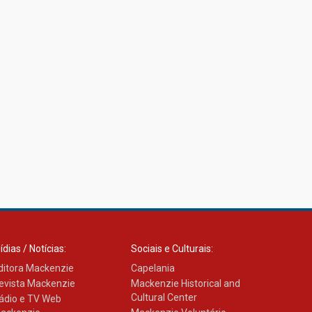
ídias / Notícias:
Sociais e Culturais:
ditora Mackenzie
Capelania
evista Mackenzie
Mackenzie Historical and
Cultural Center
ádio e TV Web