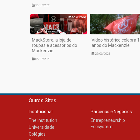
26/07/2021
MackStore, a loja de
Vídeo histórico celebra 
roupas e acessórios do
anos do Mackenzie
Mackenzie
22/06/2021
06/07/2021
Outros Sites
Institucional
Parcerias e Negócios:
The Institution
Entrepreneurship
Ecosystem
Universidade
Colégios