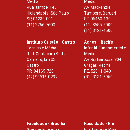
Médio
Médio
Rua Itambé, 145
Av. Mackenzie
Higienópolis, São Paulo
Tamboré, Barueri
SP
,
01239-001
SP
,
06460-130
(11) 2766-7600
(11) 3555-2000
(11) 3121-4600
Instituto Cristão - Castro
Agnes – Recife
Técnico e Médio
Infantil, Fundamental e
Rod. Guataçara Borba
Médio
Carneiro, km 03
Av. Rui Barbosa, 704
Castro
Graças, Recife
PR
,
84165-720
PE
,
52011-040
(42) 99916-0297
(81) 3131-6950
Faculdade - Brasília
Faculdade - Rio
Graduação e Pós-
Graduação e Pós-