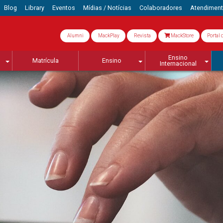
Blog
Library
Eventos
Mídias / Notícias
Colaboradores
Atendimen
Alumni
MackPlay
Revista
MackStore
Portal 
Ensino
Matrícula
Ensino
Internacional