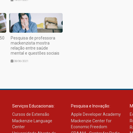
150
Pesquisa de professora
mackenzista mostra
relação entre saúde
mental e questões sociais
08/06/2021
Serviços Educacionais:
Pesquisa e Inovação:
M
Cursos de Extensão
Apple Developer Academy
E
Mackenzie Language
Mackenzie Center for
R
Center
Economic Freedom
R