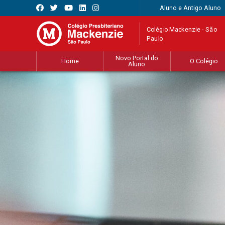
Aluno e Antigo Aluno
Colégio Mackenzie - São
Paulo
Novo Portal do
Home
O Colégio
Aluno