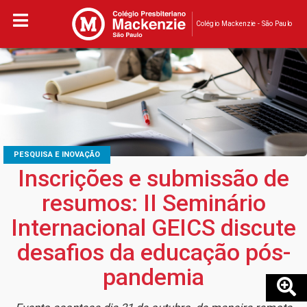
Colégio Mackenzie - São Paulo
PESQUISA E INOVAÇÃO
Inscrições e submissão de
resumos: II Seminário
Internacional GEICS discute
desafios da educação pós-
pandemia