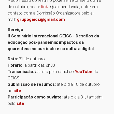
A submissão do resumo pode ser feita até o dia 18
de outubro, neste
link.
Qualquer dúvida, entre em
contato com a Comissão Organizadora pelo e-
mail:
grupogeics@gmail.com
.
Serviço
II Seminário Internacional GEICS - Desafios da
educação pós-pandemia: impactos da
quarentena no currículo e na cultura digital
Data:
31 de outubro
Horário:
a partir das 8h30
Transmissão:
assista pelo canal do
YouTube
do
GEICS
Submissão de resumos:
até o dia 18 de outubro
no
site
Participação como ouvinte:
até o dia 31, também
pelo
site