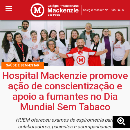
Colégio Mackenzie - São Paulo
SAÚDE E BEM-ESTAR
Hospital Mackenzie promove
ação de conscientização e
apoio a fumantes no Dia
Mundial Sem Tabaco
HUEM ofereceu exames de espirometria para
colaboradores, pacientes e acompanhantes