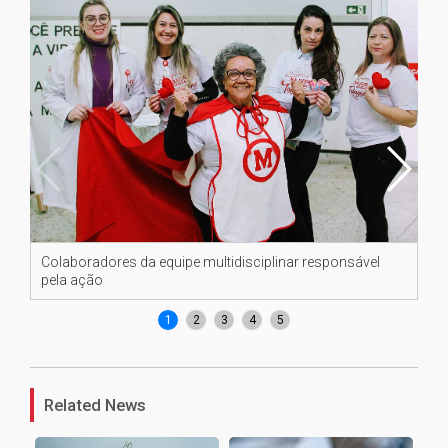
Colaboradores da equipe multidisciplinar responsável
An
pela ação
con
1
2
3
4
5
Related News