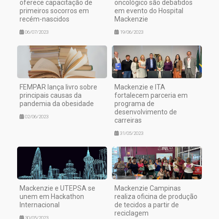
oferece capacitação de
oncológico são debatidos
primeiros socorros em
em evento do Hospital
recém-nascidos
Mackenzie
06/07/2023
19/06/2023
FEMPAR lança livro sobre
Mackenzie e ITA
principais causas da
fortalecem parceria em
pandemia da obesidade
programa de
desenvolvimento de
02/06/2023
carreiras
31/05/2023
Mackenzie e UTEPSA se
Mackenzie Campinas
unem em Hackathon
realiza oficina de produção
Internacional
de tecidos a partir de
reciclagem
30/05/2023