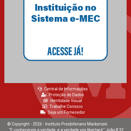
Central de Informações
Proteção de Dados
Identidade Visual
Trabalhe Conosco
Seja um Fornecedor
© Copyright - 2026 - Instituto Presbiteriano Mackenzie
"E conhecereis a verdade, e a verdade vos libertará." João 8:32