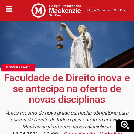
Colégio Mackenzie - São Paulo
UNIVERSIDADE
Faculdade de Direito inova e
se antecipa na oferta de
novas disciplinas
Antes mesmo de nova grade curricular obrigatória para
cursos de Direito de todo o país entrarem em vigor,
Mackenzie já oferecia novas disciplinas
19.04.2021
17h00
Comunicação - Marketing