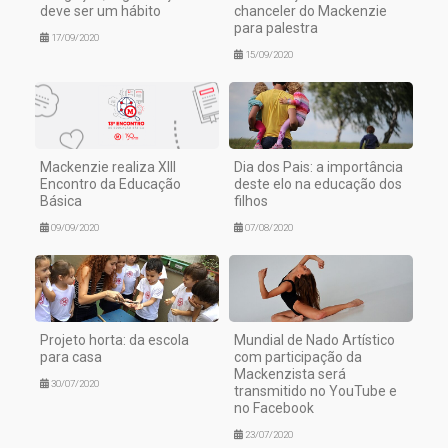
deve ser um hábito
chanceler do Mackenzie
para palestra
17/09/2020
15/09/2020
Mackenzie realiza XIII
Dia dos Pais: a importância
Encontro da Educação
deste elo na educação dos
Básica
filhos
09/09/2020
07/08/2020
Projeto horta: da escola
Mundial de Nado Artístico
para casa
com participação da
Mackenzista será
30/07/2020
transmitido no YouTube e
no Facebook
23/07/2020