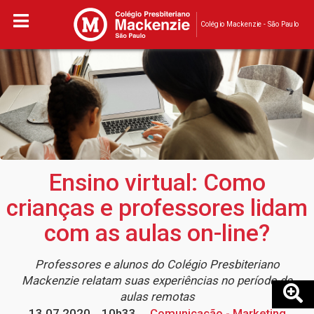
Colégio Mackenzie - São Paulo
Ensino virtual: Como
crianças e professores lidam
com as aulas on-line?
Professores e alunos do Colégio Presbiteriano
Mackenzie relatam suas experiências no período de
aulas remotas
13.07.2020
10h33
Comunicação - Marketing