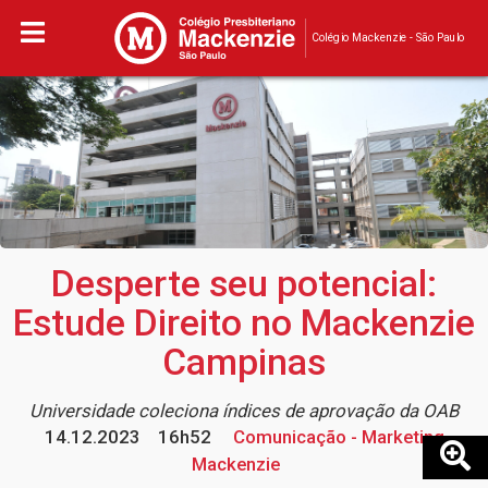
Colégio Mackenzie - São Paulo
Desperte seu potencial:
Estude Direito no Mackenzie
Campinas
Universidade coleciona índices de aprovação da OAB
14.12.2023
16h52
Comunicação - Marketing
Mackenzie