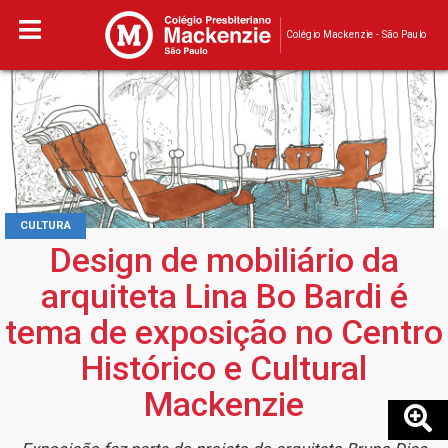
Colégio Mackenzie - São Paulo
CULTURA
Design de mobiliário da
arquiteta Lina Bo Bardi é
tema de exposição no Centro
Histórico e Cultural
Mackenzie