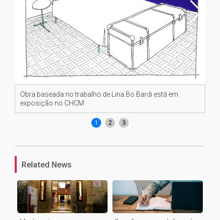
Ob
ex
Obra baseada no trabalho de Lina Bo Bardi está em
exposição no CHCM
1
2
3
Related News