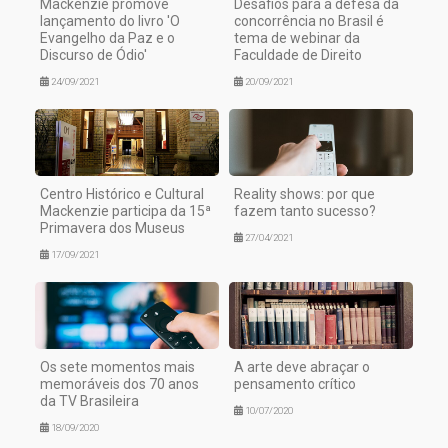
Mackenzie promove
Desafios para a defesa da
lançamento do livro 'O
concorrência no Brasil é
Evangelho da Paz e o
tema de webinar da
Discurso de Ódio'
Faculdade de Direito
24/09/2021
20/09/2021
Centro Histórico e Cultural
Reality shows: por que
Mackenzie participa da 15ª
fazem tanto sucesso?
Primavera dos Museus
27/04/2021
17/09/2021
Os sete momentos mais
A arte deve abraçar o
memoráveis dos 70 anos
pensamento crítico
da TV Brasileira
10/07/2020
18/09/2020