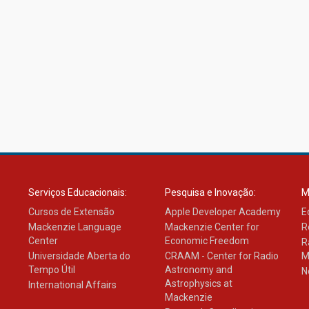
Serviços Educacionais:
Pesquisa e Inovação:
M
Cursos de Extensão
Apple Developer Academy
E
Mackenzie Language
Mackenzie Center for
R
Center
Economic Freedom
R
Universidade Aberta do
CRAAM - Center for Radio
M
Tempo Útil
Astronomy and
N
Astrophysics at
International Affairs
Mackenzie