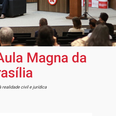
 Aula Magna da
asília
ealidade civil e jurídica