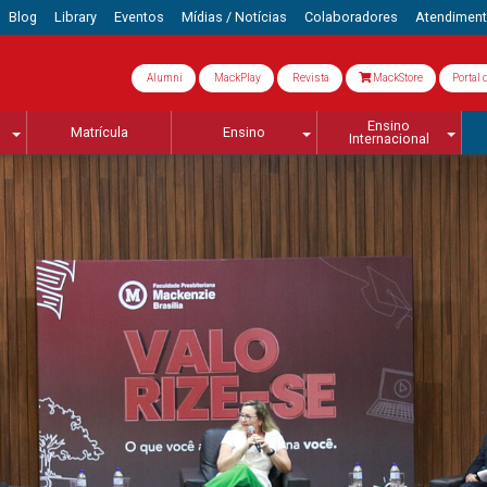
Blog
Library
Eventos
Mídias / Notícias
Colaboradores
Atendimen
Alumni
MackPlay
Revista
MackStore
Portal 
Ensino
Matrícula
Ensino
Internacional