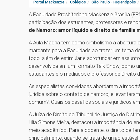
Portal Mackenzie
Colégios
São Paulo - Higienópolis
A Faculdade Presbiteriana Mackenzie Brasília (F
participação dos estudantes, professores e ren
de Namoro: amor líquido e direito de família 
A Aula Magna tem como simbolismo a abertura of
marcante para a Faculdade ao trazer um tema 
todo, além de estimular e aprofundar em assuntos
desenvolvida em um formato Talk Show, como u
estudantes e o mediador, o professor de Direito
As especialistas convidadas abordaram a importân
jurídica sobre o contato de namoro, e levantara
comum?, Quais os desafios sociais e jurídicos e
A Juíza de Direito do Tribunal de Justiça do Distri
Lilia Simone Vieira, destacou a importância do 
meio acadêmico. Para a docente, o direito de fam
principalmente, quando se trata de união estáve