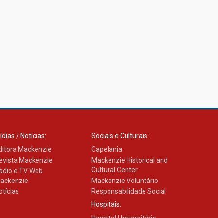
ídias / Notícias:
Sociais e Culturais:
ditora Mackenzie
Capelania
evista Mackenzie
Mackenzie Historical and
Cultural Center
ádio e TV Web
ackenzie
Mackenzie Voluntário
otícias
Responsabilidade Social
Hospitais:
Hospital Universitário