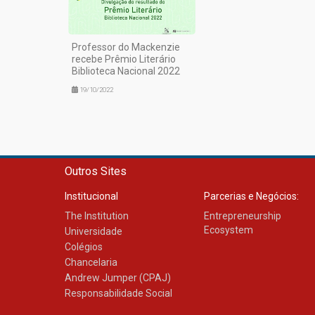
Professor do Mackenzie
recebe Prêmio Literário
Biblioteca Nacional 2022
19/10/2022
Outros Sites
Institucional
Parcerias e Negócios:
The Institution
Entrepreneurship
Ecosystem
Universidade
Colégios
Chancelaria
Andrew Jumper (CPAJ)
Responsabilidade Social