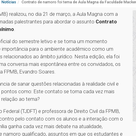
Notícias
Contrato de namoro foi tema de Aula Magna da Faculdade Mackenz
PMB) realizou, no dia 21 de março, a Aula Magna com a
omadas palestrantes para abordar o assunto
Contrato
mínimo
.
icial do semestre letivo e se torna um momento
de importância para o ambiente acadêmico como um
 relacionados ao âmbito jurídico. Nesta edição, ela foi
ma conversa mais espontânea entre os convidados, os
 da FPMB, Evandro Soares.
cia de sanar questões relacionadas à realidade civil e
m pontos como: Este contato se torna cada vez mais
m relação ao tema?
to Federal (TJDFT) e professora de Direito Civil da FPMB,
encontro pelo contato com os alunos e a interação com o
ília ganha cada vez mais debate na atualidade,
l e namoro qualificado, assuntos em que os estudantes e