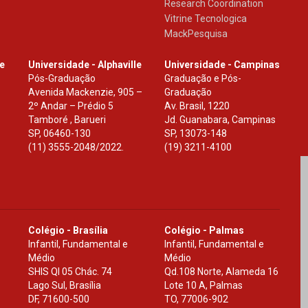
Research Coordination
Vitrine Tecnologica
MackPesquisa
le
Universidade - Alphaville
Universidade - Campinas
Pós-Graduação
Graduação e Pós-
Avenida Mackenzie, 905 –
Graduação
2º Andar – Prédio 5
Av. Brasil, 1220
Tamboré , Barueri
Jd. Guanabara, Campinas
SP
,
06460-130
SP
,
13073-148
(11) 3555-2048/2022.
(19) 3211-4100
Colégio - Brasília
Colégio - Palmas
Infantil, Fundamental e
Infantil, Fundamental e
Médio
Médio
SHIS Ql 05 Chác. 74
Qd.108 Norte, Alameda 16
Lago Sul, Brasília
Lote 10 A, Palmas
DF
,
71600-500
TO
,
77006-902