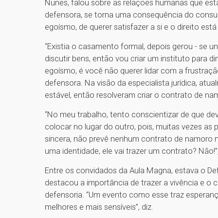
Nunes, falou sobre as relações humanas que est
defensora, se torna uma consequência do consu
egoísmo, de querer satisfazer a si e o direito est
“Existia o casamento formal, depois gerou - se un
discutir bens, então vou criar um instituto para d
egoísmo, é você não querer lidar com a frustração
defensora. Na visão da especialista jurídica, at
estável, então resolveram criar o contrato de na
“No meu trabalho, tento conscientizar de que de
colocar no lugar do outro, pois, muitas vezes as
sincera, não prevê nenhum contrato de namoro na
uma identidade, ele vai trazer um contrato? Não!”,
Entre os convidados da Aula Magna, estava o Defe
destacou a importância de trazer a vivência e o
defensoria. “Um evento como esse traz esperan
melhores e mais sensíveis”, diz.