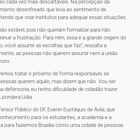
ão cada vez mais descartáveis. Na percepção da
mismo desenfreado que leva ao sentimento de
á tendo que criar institutos para adequar essas situações.
ião estável, pois não queriam formalizar para não
iminuir a frustração. Para mim, essa é a grande origem do
, você assumir as escolhas que faz”, ressalta a
ualmente, as pessoas não querem assumir nem a união
moro.
vemos tratar o próximo de forma responsável, se
 pessoas querem aquilo, mas dizem que não. Vou ser
 defensoria, eu tenho dificuldade de cidadão trazer
 pondera Lídia.
nsor Público do DF, Evenin Eustáquio de Ávila, que
 conhecimento para os estudantes, a academia e a
ça para fazermos Brasília como uma cidade de pessoas