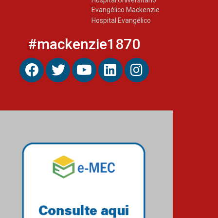
Evangélico Mackenzie
Hospital Evangélico
#mackenzie1870