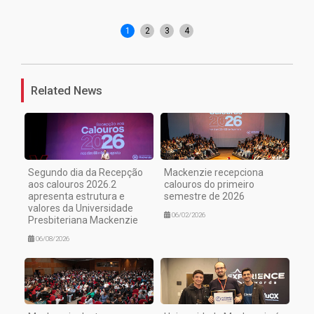
Ca
1
2
3
4
Related News
Segundo dia da Recepção
Mackenzie recepciona
aos calouros 2026.2
calouros do primeiro
apresenta estrutura e
semestre de 2026
valores da Universidade
06/02/2026
Presbiteriana Mackenzie
06/08/2026