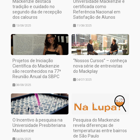
Mackenzie destaca
Universidade Mackenzie é
tradição e cuidado no
certificada como
segundo dia de recepção
Referência Nacional em
dos calouros
Satisfação de Alunos
13/08/2025
11/08/2025
Projetos de Iniciação
“Nossos Cursos” – conheça
Científica do Mackenzie
nova série de entrevistas
são reconhecidos na 77ª
do Mackplay
Reunião Anual da SBPC
04/07/2025
08/08/2025
O Incentivo à pesquisa na
Pesquisa do Mackenzie
Universidade Presbiteriana
revela diferenças de
Mackenzie
temperaturas entre bairros
de São Paulo
04/06/2025