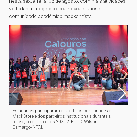
nesta sexta-feira, 08 de agosto, com mais atividades
voltadas à integração dos novos alunos à
comunidade acadêmica mackenzista.
Estudantes participaram de sorteios com brindes da
O d
MackStore e dos parceiros institucionais durante a
(C
recepção de calouros 2025.2. FOTO: Wilson
al
Camargo/NTAI.
e 
of