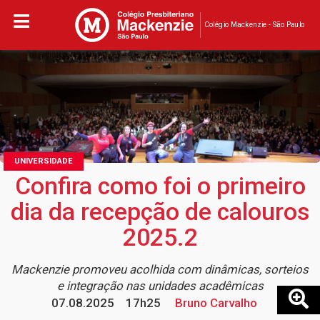
Colégio Mackenzie - São Paulo
UNIVERSIDADE
Confira como foi o primeiro
dia da recepção de calouros
2025.2
Mackenzie promoveu acolhida com dinâmicas, sorteios
e integração nas unidades acadêmicas
07.08.2025
17h25
Bruno Carvalho