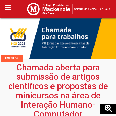
Colégio Mackenzie - São Paulo
EVENTOS
Chamada aberta para
submissão de artigos
científicos e propostas de
minicursos na área de
Interação Humano-
Computador