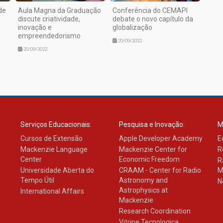
de
Aula Magna da Graduação
Conferência do CEMAPI
discute criatividade,
debate o novo capítulo da
inovação e
globalização
empreendedorismo
20/09/2022
20/09/2022
Serviços Educacionais:
Pesquisa e Inovação:
M
Cursos de Extensão
Apple Developer Academy
E
Mackenzie Language
Mackenzie Center for
R
Center
Economic Freedom
R
Universidade Aberta do
CRAAM - Center for Radio
M
Tempo Útil
Astronomy and
N
Astrophysics at
International Affairs
Mackenzie
Research Coordination
Vitrine Tecnologica