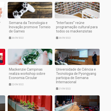
r
Semana da Tecnologia e
“Interfaces” reúne
Inovação promove Torneio
programação cultural para
de Games
todos os mackenzistas
26/09/2022
26/09/2022
Mackenzie Campinas
Universidade de Ciência e
realiza workshop sobre
Tecnologia de Pyongyang
Economia Circular
participa de Semana
Internacional
22/09/2022
21/09/2022