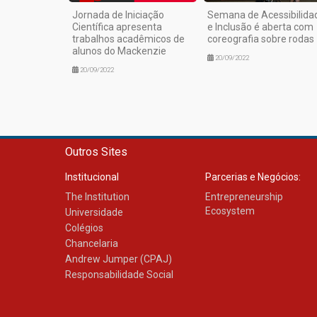
Jornada de Iniciação
Semana de Acessibilida
Científica apresenta
e Inclusão é aberta com
trabalhos acadêmicos de
coreografia sobre rodas
alunos do Mackenzie
20/09/2022
20/09/2022
Outros Sites
Institucional
Parcerias e Negócios:
The Institution
Entrepreneurship
Ecosystem
Universidade
Colégios
Chancelaria
Andrew Jumper (CPAJ)
Responsabilidade Social