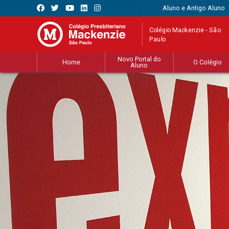
Aluno e Antigo Aluno
Colégio Mackenzie - São
Paulo
Novo Portal do
Home
O Colégio
Aluno