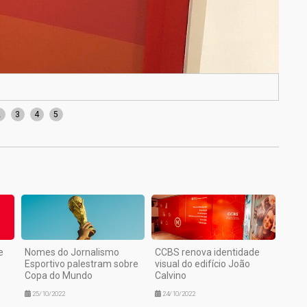
As s
2
3
4
5
e
Nomes do Jornalismo
CCBS renova identidade
Esportivo palestram sobre
visual do edifício João
Copa do Mundo
Calvino
25/10/2022
24/10/2022