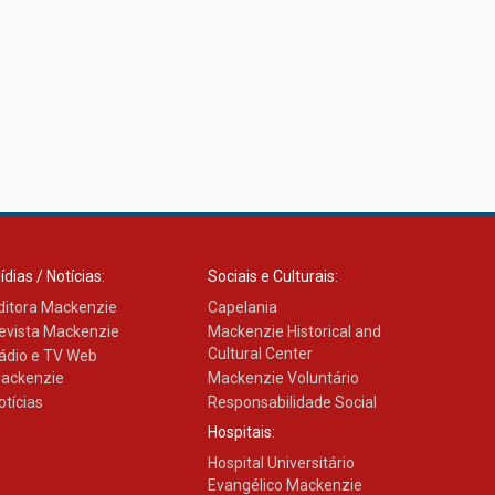
ídias / Notícias:
Sociais e Culturais:
ditora Mackenzie
Capelania
evista Mackenzie
Mackenzie Historical and
Cultural Center
ádio e TV Web
ackenzie
Mackenzie Voluntário
otícias
Responsabilidade Social
Hospitais:
Hospital Universitário
Evangélico Mackenzie