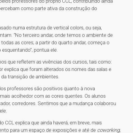
 pelos professores do próprio CCL, contribuindo ainda
 percebam como parte ativa da construção do
nsado numa estrutura de vertical colors, ou seja,
tam. “No terceiro andar, onde temos o ambiente de
todas as cores; a partir do quarto andar, começa o
 esquentando”, pontua ele.
os que refletem as vivências dos cursos, tais como:
essor explica que foram alterados os nomes das salas e
 da transição de ambientes.
os professores são positivos quanto à nova
 mais acolhedor com as cores quentes. Os alunos
ador, corredores. Sentimos que a mudança colaborou
ele.
do CCL explica que ainda haverá, em breve, mais
mento para um espaço de exposições e até de
coworking
,