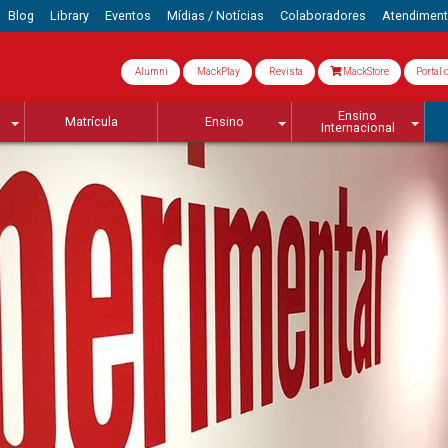
Blog
Library
Eventos
Mídias / Notícias
Colaboradores
Atendimen
Alumni
MackPlay
Revista
MackStore
Portal 
Ensino
Matrícula
Ensino
Internacional