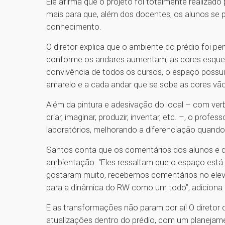
Ele afirma que o projeto foi totalmente realizado
mais para que, além dos docentes, os alunos se
conhecimento.
O diretor explica que o ambiente do prédio foi pe
conforme os andares aumentam, as cores esquen
convivência de todos os cursos, o espaço possui 
amarelo e a cada andar que se sobe as cores vão
Além da pintura e adesivação do local – com verb
criar, imaginar, produzir, inventar, etc. –, o prof
laboratórios, melhorando a diferenciação quando
Santos conta que os comentários dos alunos e d
ambientação. “Eles ressaltam que o espaço está
gostaram muito, recebemos comentários no elev
para a dinâmica do RW como um todo”, adiciona 
E as transformações não param por aí! O diretor 
atualizações dentro do prédio, com um planeja