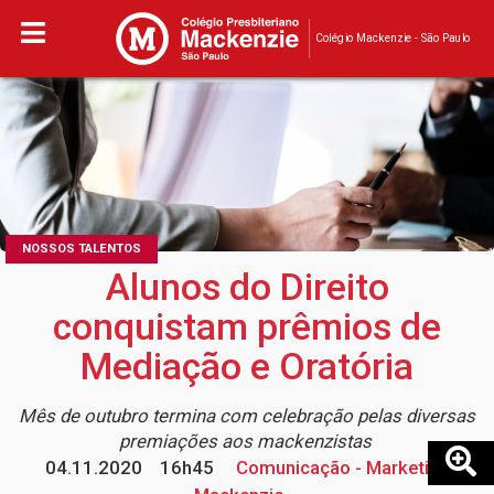
Colégio Mackenzie - São Paulo
NOSSOS TALENTOS
Alunos do Direito
conquistam prêmios de
Mediação e Oratória
Mês de outubro termina com celebração pelas diversas
premiações aos mackenzistas
04.11.2020
16h45
Comunicação - Marketing