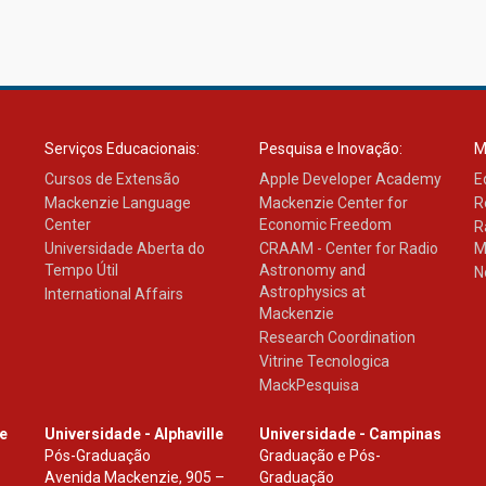
Serviços Educacionais:
Pesquisa e Inovação:
M
Cursos de Extensão
Apple Developer Academy
E
Mackenzie Language
Mackenzie Center for
R
Center
Economic Freedom
R
Universidade Aberta do
CRAAM - Center for Radio
M
Tempo Útil
Astronomy and
N
Astrophysics at
International Affairs
Mackenzie
Research Coordination
Vitrine Tecnologica
MackPesquisa
le
Universidade - Alphaville
Universidade - Campinas
Pós-Graduação
Graduação e Pós-
Avenida Mackenzie, 905 –
Graduação