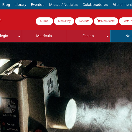
Blog
Library
Eventos
Mídias / Notícias
Colaboradores
Atendimen
s
Alumni
MackPlay
Revista
MackStore
Portal 
légio
Matrícula
Ensino
Not