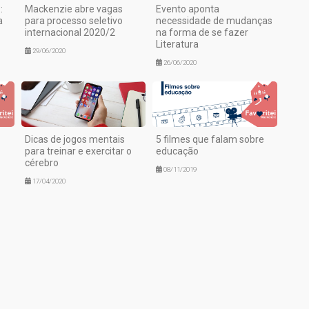
:
Mackenzie abre vagas
Evento aponta
a
para processo seletivo
necessidade de mudanças
internacional 2020/2
na forma de se fazer
Literatura
29/06/2020
26/06/2020
Dicas de jogos mentais
5 filmes que falam sobre
para treinar e exercitar o
educação
cérebro
08/11/2019
17/04/2020