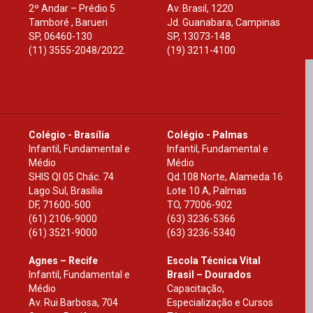
2º Andar – Prédio 5
Av. Brasil, 1220
Tamboré , Barueri
Jd. Guanabara, Campinas
SP
,
06460-130
SP
,
13073-148
(11) 3555-2048/2022.
(19) 3211-4100
Colégio - Brasília
Colégio - Palmas
Infantil, Fundamental e
Infantil, Fundamental e
Médio
Médio
SHIS Ql 05 Chác. 74
Qd.108 Norte, Alameda 16
Lago Sul, Brasília
Lote 10 A, Palmas
DF
,
71600-500
TO
,
77006-902
(61) 2106-9000
(63) 3236-5366
(61) 3521-9000
(63) 3236-5340
Agnes – Recife
Escola Técnica Vital
Infantil, Fundamental e
Brasil – Dourados
Médio
Capacitação,
Av. Rui Barbosa, 704
Especialização e Cursos