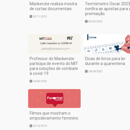
Mackenzie realiza mostra
Termômetro Oscar 2023
de curtas documentais
confira as apostas para 
premiação
29/11/2023
09/03/2023
Professor do Mackenzie
Dicas de livros para ler
participa de evento do MIT
durante a quarentena
para soluções de combate
24/04/2020
à covid-19
24/06/2020
Filmes que mostram o
empoderamento feminino
25/10/2019