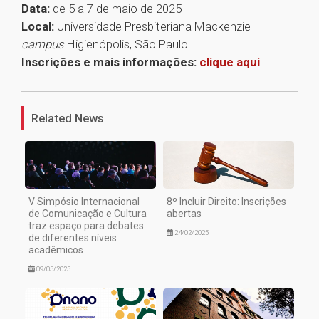
Data:
de 5 a 7 de maio de 2025
Local:
Universidade Presbiteriana Mackenzie –
campus
Higienópolis, São Paulo
Inscrições e mais informações:
clique aqui
1
Related News
V Simpósio Internacional
8º Incluir Direito: Inscrições
de Comunicação e Cultura
abertas
traz espaço para debates
24/02/2025
de diferentes níveis
acadêmicos
09/05/2025