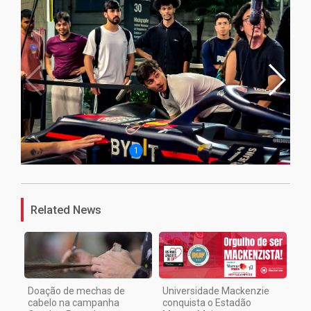
1
2
3
Related News
Doação de mechas de
Universidade Mackenzie
cabelo na campanha
conquista o Estadão