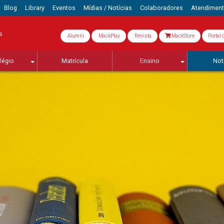
Blog
Library
Eventos
Mídias / Notícias
Colaboradores
Atendimen
s
Alumni
MackPlay
Revista
MackStore
Portal 
légio
Matrícula
Ensino
Not