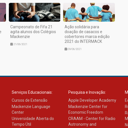
Campeonato de Fifa 21
Ação solidária para
e
agita alunos dos Colégios
doação de casacos e
Mackenzie
cobertores marca edição
2021 do INTERMACK
21/06/2021
09/06/2021
Serviços Educacionais:
Pesquisa e Inovação:
M
Cursos de Extensão
Apple Developer Academy
E
Mackenzie Language
Mackenzie Center for
R
Center
Economic Freedom
R
Universidade Aberta do
CRAAM - Center for Radio
M
Tempo Útil
Astronomy and
N