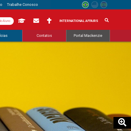
to
Trabalhe Conosco
INTERNATIONAL AFFAIRS
do Aluno
ícias
Contatos
Portal Mackenzie