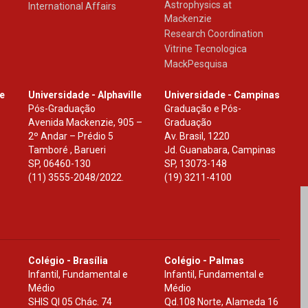
Astrophysics at
International Affairs
Mackenzie
Research Coordination
Vitrine Tecnologica
MackPesquisa
le
Universidade - Alphaville
Universidade - Campinas
Pós-Graduação
Graduação e Pós-
Avenida Mackenzie, 905 –
Graduação
2º Andar – Prédio 5
Av. Brasil, 1220
Tamboré , Barueri
Jd. Guanabara, Campinas
SP
,
06460-130
SP
,
13073-148
(11) 3555-2048/2022.
(19) 3211-4100
Colégio - Brasília
Colégio - Palmas
Infantil, Fundamental e
Infantil, Fundamental e
Médio
Médio
SHIS Ql 05 Chác. 74
Qd.108 Norte, Alameda 16