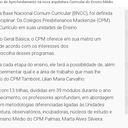
has de Aprofundamento na nova arquitetura Curricular do Ensino Médio
 Base Nacional Comum Curricular (BNCC), foi definida
isciplinar. Os Colégios Presbiterianos Mackenzie (CPM)
urrículo em suas unidades de Ensino.
 Geral Básica, o CPM oferece em sua matriz um
e acordo com os interesses dos
 escolha desses programas.
 cada etapa do ensino, ele terá a possibilidade de, além
rimentar qual é a área de trabalho que mais lhe
o do CPM Tamboré, Lilian Maria Carvalho.
om 13 trilhas, divididas em 39 módulos durante o ano
onhecimento, os professores aprofundam, em abordagem
 com metodologias diferenciadas ligadas às Unidades
Leitura, observatórios, incubadoras, núcleos de estudo e
Ensino Médio do CPM Palmas, Marta Alves Silveira.