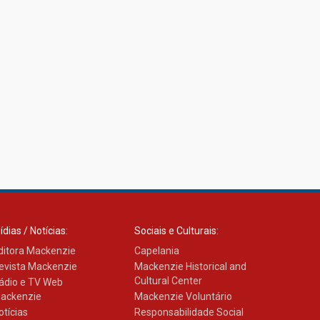
ídias / Notícias:
Sociais e Culturais:
ditora Mackenzie
Capelania
evista Mackenzie
Mackenzie Historical and
Cultural Center
ádio e TV Web
ackenzie
Mackenzie Voluntário
otícias
Responsabilidade Social