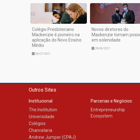
Colégio Presbiteriano
Novos diretores do
Mackenzie é pioneiro na
Mackenzie tomam poss
aplicação do Novo Ensino
em solenidade
Médio
29/06/2021
06/07/2021
Outros Sites
Institucional
Parcerias e Negócios:
The Institution
Entrepreneurship
Ecosystem
Universidade
Colégios
Chancelaria
Andrew Jumper (CPAJ)