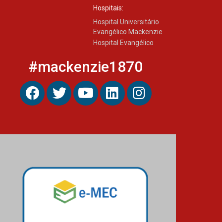
Hospitais:
Hospital Universitário
Evangélico Mackenzie
Hospital Evangélico
#mackenzie1870