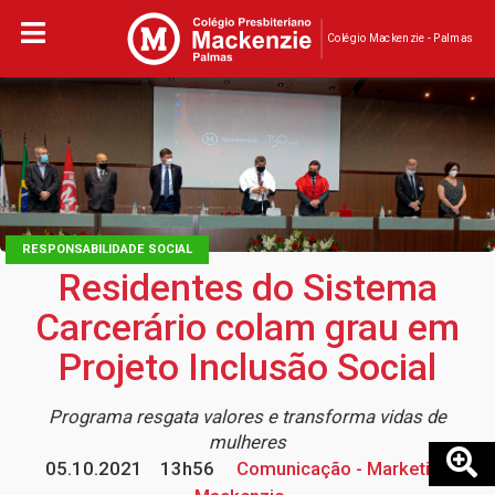
Colégio Mackenzie - Palmas
RESPONSABILIDADE SOCIAL
Residentes do Sistema
Carcerário colam grau em
Projeto Inclusão Social
Programa resgata valores e transforma vidas de
mulheres
05.10.2021
13h56
Comunicação - Marketing