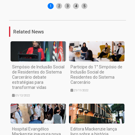
1
2
3
4
5
Related News
Simpósio de Inclusão Social
Participe do 1° Simpósio de
de Residentes do Sistema
Inclusão Social de
Carcerário debate
Residentes do Sistema
estratégias para
Carcerário
transformar vidas
21/11/2022
01/12/2022
Hospital Evangélico
Editora Mackenzie lança
Mackenzie inaugura nova
livro sobre a história