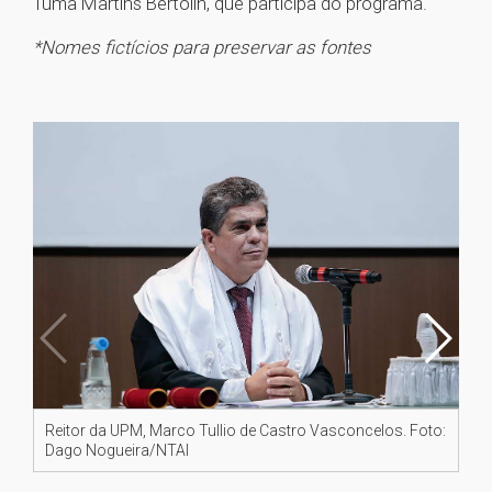
Tuma Martins Bertolin, que participa do programa.
*Nomes fictícios para preservar as fontes
Reitor da UPM, Marco Tullio de Castro Vasconcelos. Foto:
Pr
Dago Nogueira/NTAI
No