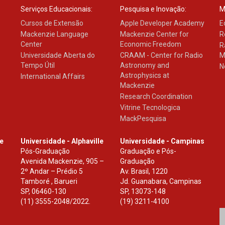
Serviços Educacionais:
Pesquisa e Inovação:
M
Cursos de Extensão
Apple Developer Academy
E
Mackenzie Language
Mackenzie Center for
R
Center
Economic Freedom
R
Universidade Aberta do
CRAAM - Center for Radio
M
Tempo Útil
Astronomy and
N
Astrophysics at
International Affairs
Mackenzie
Research Coordination
Vitrine Tecnologica
MackPesquisa
le
Universidade - Alphaville
Universidade - Campinas
Pós-Graduação
Graduação e Pós-
Avenida Mackenzie, 905 –
Graduação
2º Andar – Prédio 5
Av. Brasil, 1220
Tamboré , Barueri
Jd. Guanabara, Campinas
SP
,
06460-130
SP
,
13073-148
(11) 3555-2048/2022.
(19) 3211-4100