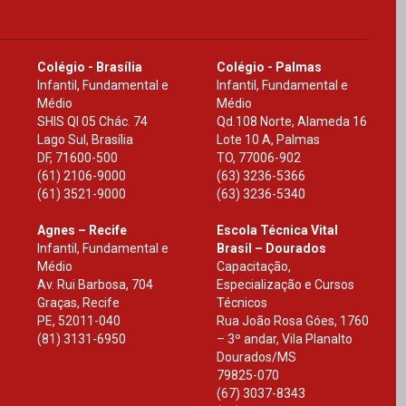
Colégio - Brasília
Colégio - Palmas
Infantil, Fundamental e
Infantil, Fundamental e
Médio
Médio
SHIS Ql 05 Chác. 74
Qd.108 Norte, Alameda 16
Lago Sul, Brasília
Lote 10 A, Palmas
DF
,
71600-500
TO
,
77006-902
(61) 2106-9000
(63) 3236-5366
(61) 3521-9000
(63) 3236-5340
Agnes – Recife
Escola Técnica Vital
Infantil, Fundamental e
Brasil – Dourados
Médio
Capacitação,
Av. Rui Barbosa, 704
Especialização e Cursos
Graças, Recife
Técnicos
PE
,
52011-040
Rua João Rosa Góes, 1760
(81) 3131-6950
– 3º andar, Vila Planalto
Dourados
/
MS
79825-070
(67) 3037-8343