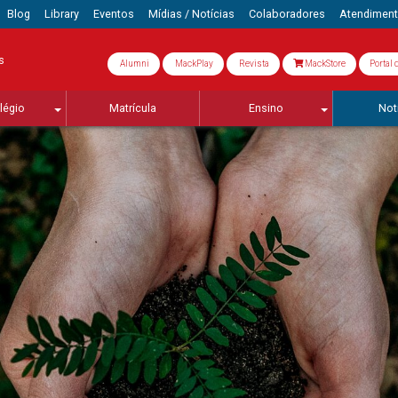
Blog
Library
Eventos
Mídias / Notícias
Colaboradores
Atendimen
s
Alumni
MackPlay
Revista
MackStore
Portal 
légio
Matrícula
Ensino
Not