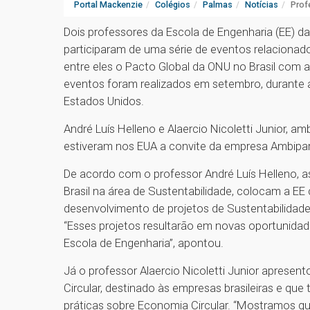
Portal Mackenzie
Colégios
Palmas
Notícias
Prof
Dois professores da Escola de Engenharia (EE) d
participaram de uma série de eventos relacionad
entre eles o Pacto Global da ONU no Brasil com a
eventos foram realizados em setembro, durante 
Estados Unidos.
André Luís Helleno e Alaercio Nicoletti Junior,
estiveram nos EUA a convite da empresa Ambipar,
De acordo com o professor André Luís Helleno, a
Brasil na área de Sustentabilidade, colocam a E
desenvolvimento de projetos de Sustentabilidade
“Esses projetos resultarão em novas oportunida
Escola de Engenharia”, apontou.
Já o professor Alaercio Nicoletti Junior aprese
Circular, destinado às empresas brasileiras e qu
práticas sobre Economia Circular. “Mostramos q