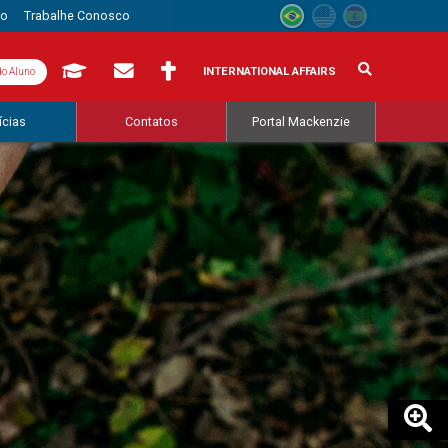
to
Trabalhe Conosco
INTERNATIONAL AFFAIRS
do Aluno
ícias
Contatos
Portal Mackenzie