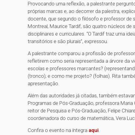
Provocando uma reflexão, a palestrante pergunt
próprias marcas e, ao decorrer da palestra, expl
docente, que segundo o filósofo e professor de 
Montreal, Maurice Tardif, são quatro núcleos de s
disciplinares e curriculares. “O Tardif traz uma i
transitórios e são plurais”, expressou.
A palestrante comparou a profissão de professo
refletirem como seria representada a árvore da v
escolas e professores marcantes? (representando
(tronco); e como me projeto? (folhas). Rita tamb
apresentação.
Além das autoridades já citadas, também estav
Programas de Pós-Graduação, professora Maria Cri
reitor de Pesquisa e Pós-Graduação, Felipe Chiarell
coordenadora do curso de matemática, Vera Luc
Confira o evento na íntegra
aqui
.