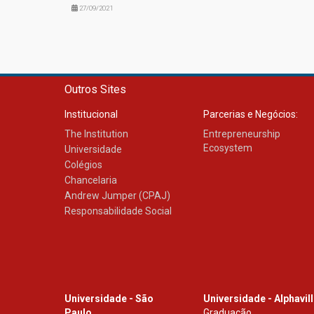
27/09/2021
Outros Sites
Institucional
Parcerias e Negócios:
The Institution
Entrepreneurship
Ecosystem
Universidade
Colégios
Chancelaria
Andrew Jumper (CPAJ)
Responsabilidade Social
Universidade - São
Universidade - Alphavil
Paulo
Graduação