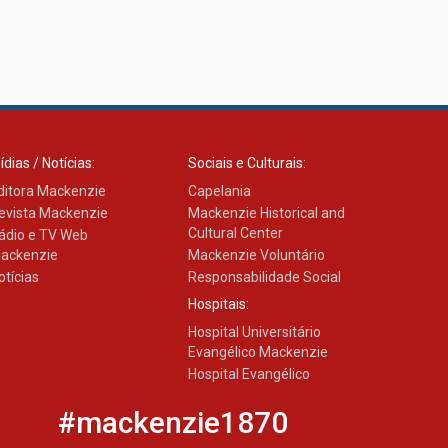
ídias / Notícias:
Sociais e Culturais:
ditora Mackenzie
Capelania
evista Mackenzie
Mackenzie Historical and
Cultural Center
ádio e TV Web
ackenzie
Mackenzie Voluntário
otícias
Responsabilidade Social
Hospitais:
Hospital Universitário
Evangélico Mackenzie
Hospital Evangélico
#mackenzie1870