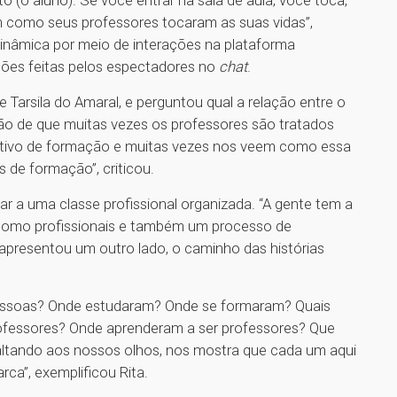
 (o aluno). Se você entrar na sala de aula, você toca,
im como seus professores tocaram as suas vidas”,
inâmica por meio de interações na plataforma
ões feitas pelos espectadores no
chat
.
 Tarsila do Amaral, e perguntou qual a relação entre o
são de que muitas vezes os professores são tratados
etivo de formação e muitas vezes nos veem como essa
de formação”, criticou.
ar a uma classe profissional organizada. “A gente tem a
a como profissionais e também um processo de
te apresentou um outro lado, o caminho das histórias
pessoas? Onde estudaram? Onde se formaram? Quais
ofessores? Onde aprenderam a ser professores? Que
 saltando aos nossos olhos, nos mostra que cada um aqui
rca”, exemplificou Rita.