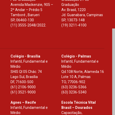
Avenida Mackenzie, 905 –
Graduação
2º Andar – Prédio 5
Av. Brasil, 1220
Tamboré , Barueri
Jd. Guanabara, Campinas
SP
,
06460-130
SP
,
13073-148
(11) 3555-2048/2022.
(19) 3211-4100
Colégio - Brasília
Colégio - Palmas
Infantil, Fundamental e
Infantil, Fundamental e
Médio
Médio
SHIS Ql 05 Chác. 74
Qd.108 Norte, Alameda 16
Lago Sul, Brasília
Lote 10 A, Palmas
DF
,
71600-500
TO
,
77006-902
(61) 2106-9000
(63) 3236-5366
(61) 3521-9000
(63) 3236-5340
Agnes – Recife
Escola Técnica Vital
Infantil, Fundamental e
Brasil – Dourados
Médio
Capacitação,