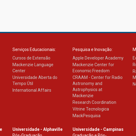
Serviços Educacionais:
Pesquisa e Inovação:
M
Cursos de Extensão
Apple Developer Academy
E
Mackenzie Language
Mackenzie Center for
R
Center
Economic Freedom
R
Universidade Aberta do
CRAAM - Center for Radio
M
Tempo Útil
Astronomy and
N
Astrophysics at
International Affairs
Mackenzie
Research Coordination
Vitrine Tecnologica
MackPesquisa
le
Universidade - Alphaville
Universidade - Campinas
Pós-Graduação
Graduação e Pós-