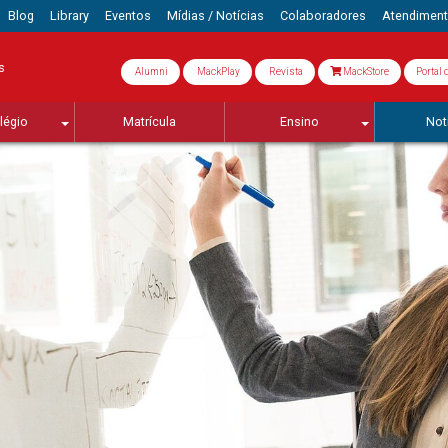
Blog
Library
Eventos
Mídias / Notícias
Colaboradores
Atendimen
s
Alumni
MackPlay
Revista
MackStore
Portal 
légio
Matrícula
Ensino
Not