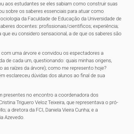
ou aos estudantes se eles sabiam como construir suas
icou sobre os saberes essenciais para atuar como
sociologia da Faculdade de Educação da Universidade de
aberes docentes: profissionais/científicos; experiência;
deia que eu considero sensacional, a de que os saberes são
r com uma árvore e convidou os espectadores a
ida de cada um, questionando: quais minhas origens,
 as raízes da árvore); como me represento hoje?
ém esclareceu dúvidas dos alunos ao final de sua
am presentes no encontro a coordenadora dos
stina Triguero Veloz Teixeira, que representava o pró-
o; a diretora da FCI, Daniela Vieira Cunha; e a
ia Azevedo.
1