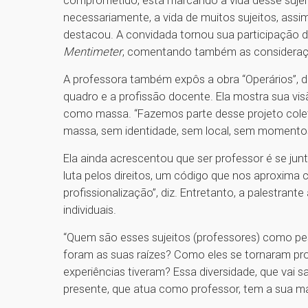
comprometido, está marcando a vida desse sujeito
necessariamente, a vida de muitos sujeitos, ass
destacou. A convidada tornou sua participação d
Mentimeter
, comentando também as consideraç
A professora também expôs a obra “Operários”, de
quadro e a profissão docente. Ela mostra sua vi
como massa. “Fazemos parte desse projeto col
massa, sem identidade, sem local, sem momentos 
Ela ainda acrescentou que ser professor é se junt
luta pelos direitos, um código que nos aproxim
profissionalização”, diz. Entretanto, a palestran
individuais.
“Quem são esses sujeitos (professores) como 
foram as suas raízes? Como eles se tornaram pr
experiências tiveram? Essa diversidade, que vai
presente, que atua como professor, tem a sua ma