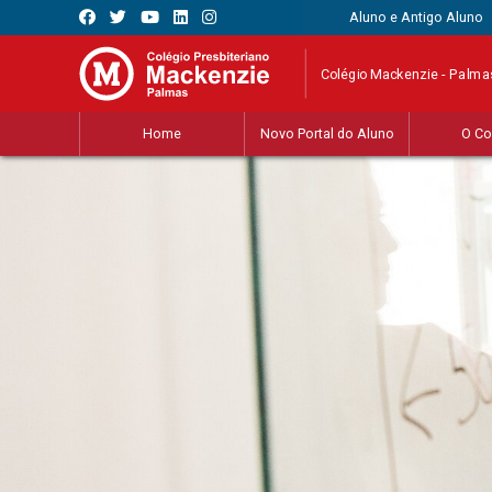
Aluno e Antigo Aluno
Colégio Mackenzie - Palma
Home
Novo Portal do Aluno
O Co