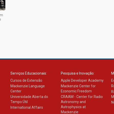
em
e
Serviços Educacionais:
Pesquisa e Inovação:
M
Cursos de Extensão
Apple Developer Academy
E
Mackenzie Language
Mackenzie Center for
R
Center
Economic Freedom
R
Universidade Aberta do
CRAAM - Center for Radio
M
Tempo Útil
Astronomy and
N
Astrophysics at
International Affairs
Mackenzie