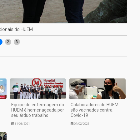
ssionais do HUEM
Mari
1
2
3
Equipe de enfermagem do
Colaboradores do HUEM
HUEM é homenageada por
são vacinados contra
seu árduo trabalho
Covid-19
31/03/2021
01/02/2021