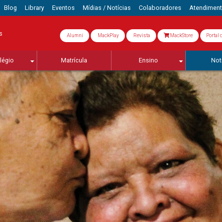
Blog
Library
Eventos
Mídias / Notícias
Colaboradores
Atendimen
s
Alumni
MackPlay
Revista
MackStore
Portal 
légio
Matrícula
Ensino
Not