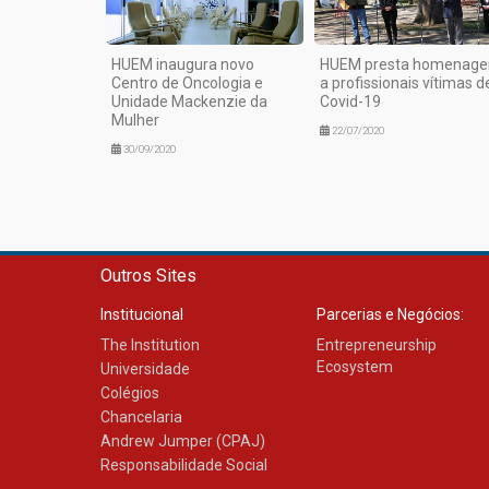
HUEM inaugura novo
HUEM presta homenag
Centro de Oncologia e
a profissionais vítimas d
Unidade Mackenzie da
Covid-19
Mulher
22/07/2020
30/09/2020
Outros Sites
Institucional
Parcerias e Negócios:
The Institution
Entrepreneurship
Ecosystem
Universidade
Colégios
Chancelaria
Andrew Jumper (CPAJ)
Responsabilidade Social