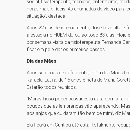
social, fisioterapeuta, técnicos, enfermeiras, m
horas mais difíceis. As chamadas de vídeo para e
situação”, destaca.
Após 22 dias de internamento, José teve alta e f
a estadia no HUEM durou ao todo 83 dias. Hoje 
por semana visita da fisioterapeuta Fernanda C
ficar em pé e dar os primeiros passos.
Dia das Mães
Após semanas de sofrimento, o Dia das Mães terá 
Rafaela, Laura, de 15 anos é neta de Maria Goret
Estarão todos reunidos.
“Maravilhoso poder passar esta data com a famíli
poucos que as lembranças vão aparecendo. Mas 
aos anjos que cuidaram tão bem de mim”, diz Mar
Ela ficará em Curitiba até estar totalmente recup