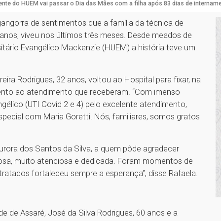
ente do HUEM vai passar o Dia das Mães com a filha após 83 dias de internam
gangorra de sentimentos que a família da técnica de
 anos, viveu nos últimos três meses. Desde meados de
rsitário Evangélico Mackenzie (HUEM) a história teve um
rreira Rodrigues, 32 anos, voltou ao Hospital para fixar, na
mento ao atendimento que receberam. “Com imenso
gélico (UTI Covid 2 e 4) pelo excelente atendimento,
pecial com Maria Goretti. Nós, familiares, somos gratos
urora dos Santos da Silva, a quem pôde agradecer
lhosa, muito atenciosa e dedicada. Foram momentos de
ratados fortaleceu sempre a esperança”, disse Rafaela.
e de Assaré, José da Silva Rodrigues, 60 anos e a