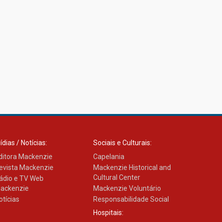
ídias / Notícias:
Sociais e Culturais:
ditora Mackenzie
Capelania
evista Mackenzie
Mackenzie Historical and
Cultural Center
ádio e TV Web
ackenzie
Mackenzie Voluntário
otícias
Responsabilidade Social
Hospitais: