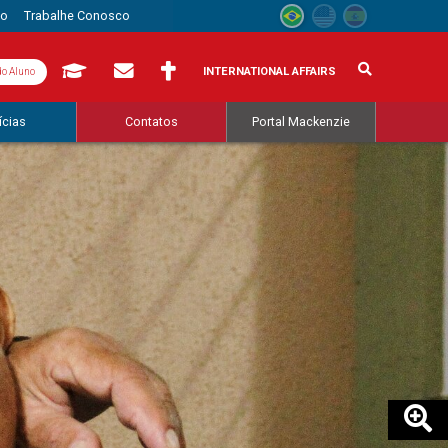
to
Trabalhe Conosco
INTERNATIONAL AFFAIRS
do Aluno
ícias
Contatos
Portal Mackenzie