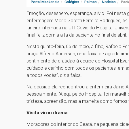
Portal Mackenzie
Colégios
Palmas
Notícias
Paci
Emoção, desespero, esperança, alívio. Foi nesta 
enfermagem Maria Goretti Ferreira Rodrigues, 54
janeiro internada na UTI Covid do Hospital Unive
final feliz com a alta da paciente no final de abril.
Nesta quinta-feira, 06 de maio, a filha, Rafaela Fe
praça Alfredo Andersen, uma faixa de agradeci
sentimento de gratidão à equipe do Hospital Evan
cuidado e carinho com todos os pacientes, em es
a todos vocês”, diz a faixa.
Na ocasião ela reencontrou a enfermeira Jaine A
pessoalmente. “A equipe do Hospital foi maravi
tristeza, apreensão, mas a maneira como fomos t
Visita virou drama
Moradores do interior do Ceará, na pequena cidad