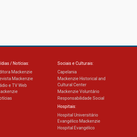
ídias / Notícias:
Sociais e Culturais:
ditora Mackenzie
Capelania
evista Mackenzie
Mackenzie Historical and
Cultural Center
ádio e TV Web
ackenzie
Mackenzie Voluntário
otícias
Responsabilidade Social
Hospitais:
Hospital Universitário
Evangélico Mackenzie
Hospital Evangélico