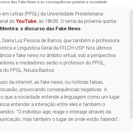
scurso das Fake News e as consequências perante a sociedade
em Letras (PPGL) da Universidade Presbiteriana
anal do
YouTube
, às 18h30. O tema da próxima quinta-
Mentira: o discurso das Fake News
.
 Diana Luz Pessoa de Barros, que também é professora
ica e Linguística Geral da FFLCH-USP. Nos últimos
ância e fake news no âmbito virtual, sob a perspectiva
atedores e mediadores serão o professor do PPGL,
a do PPGL, Neusa Bastos.
o da internet, as fake news, ou notícias falsas,
rsuasão, provocando consequências negativas. A
nto que a sociedade entende a linguagem como um lugar
tância entender a interação entre eles e também o
eridos. “O indivíduo age, reage e interage através da
unicação, mas também o lugar de onde estão falando”,