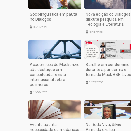
Sociolinguística em pauta
Nova edição do Diálogos
no Diálogos
discute pesquisa em
Teologia e Literatura
06/10/2020
10/08/2020
Acadêmicos do Mackenzie
Barulho em condomínio
são destaque em
durante a pandemia é
conceituada revista
tema do Mack BSB Lives
internacional sobre
14/07/2020
polímeros
14/07/2020
Evento aponta
No Roda Viva, Silvio
necessidade de mudanças
Almeida explica