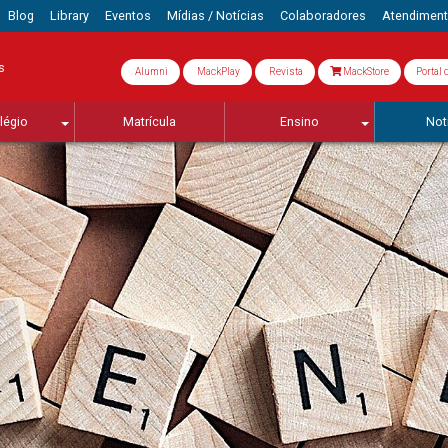
Blog
Library
Eventos
Mídias / Notícias
Colaboradores
Atendimen
s
Alumni
MackPlay
Revista
MackStore
Portal 
légio
Matrícula
Ensino
Not