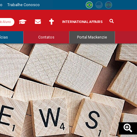
to
Trabalhe Conosco
INTERNATIONAL AFFAIRS
do Aluno
ícias
Contatos
Portal Mackenzie