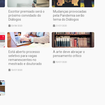
Escritor premiado será o
Mudanças provocadas
próximo convidado do
pela Pandemia serão
Diálogos
tema do Diálogos
03/08/2020
21/07/2020
Está aberto processo
A arte deve abraçar o
seletivo para vagas
pensamento crítico
remanescentes no
10/07/2020
mestrado e doutorado
10/07/2020