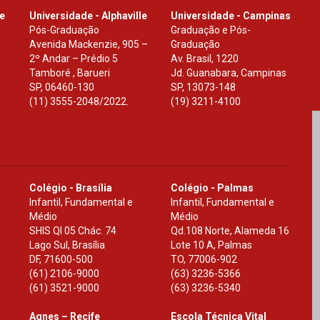
le
Universidade - Alphaville
Universidade - Campinas
Pós-Graduação
Graduação e Pós-
Avenida Mackenzie, 905 –
Graduação
2º Andar – Prédio 5
Av. Brasil, 1220
Tamboré , Barueri
Jd. Guanabara, Campinas
SP
,
06460-130
SP
,
13073-148
(11) 3555-2048/2022.
(19) 3211-4100
Colégio - Brasília
Colégio - Palmas
Infantil, Fundamental e
Infantil, Fundamental e
Médio
Médio
SHIS Ql 05 Chác. 74
Qd.108 Norte, Alameda 16
Lago Sul, Brasília
Lote 10 A, Palmas
DF
,
71600-500
TO
,
77006-902
(61) 2106-9000
(63) 3236-5366
(61) 3521-9000
(63) 3236-5340
Agnes – Recife
Escola Técnica Vital