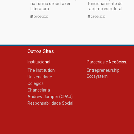
na forma de se fazer
funcionamento do
Literatura
racismo estrutural
26/06/2020
23/06/2020
Outros Sites
Institucional
Parcerias e Negócios:
The Institution
Entrepreneurship
Ecosystem
Universidade
Colégios
Chancelaria
Andrew Jumper (CPAJ)
Responsabilidade Social