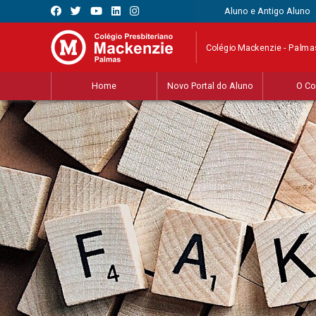
Aluno e Antigo Aluno
Colégio Mackenzie - Palma
Home
Novo Portal do Aluno
O Co