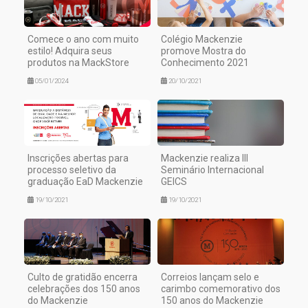
Comece o ano com muito
Colégio Mackenzie
estilo! Adquira seus
promove Mostra do
produtos na MackStore
Conhecimento 2021
05/01/2024
20/10/2021
Inscrições abertas para
Mackenzie realiza III
processo seletivo da
Seminário Internacional
graduação EaD Mackenzie
GEICS
19/10/2021
19/10/2021
Culto de gratidão encerra
Correios lançam selo e
celebrações dos 150 anos
carimbo comemorativo dos
do Mackenzie
150 anos do Mackenzie