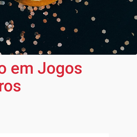
ro em Jogos
iros