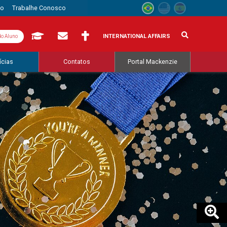
to
Trabalhe Conosco
INTERNATIONAL AFFAIRS
do Aluno
ícias
Contatos
Portal Mackenzie