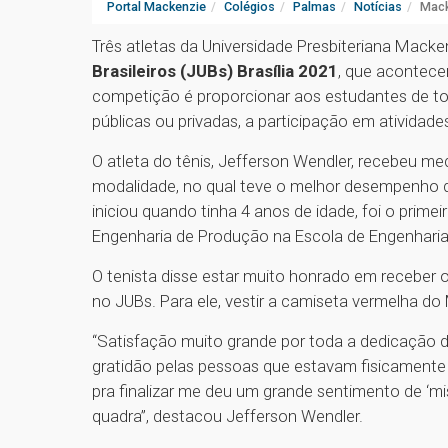
Portal Mackenzie
Colégios
Palmas
Notícias
Mack
Três atletas da Universidade Presbiteriana Mack
Brasileiros (JUBs) Brasília 2021
, que acontece
competição é proporcionar aos estudantes de tod
públicas ou privadas, a participação em atividade
O atleta do tênis, Jefferson Wendler, recebeu me
modalidade, no qual teve o melhor desempenho de
iniciou quando tinha 4 anos de idade, foi o prime
Engenharia de Produção na Escola de Engenharia
O tenista disse estar muito honrado em receber 
no JUBs. Para ele, vestir a camiseta vermelha do
“Satisfação muito grande por toda a dedicação d
gratidão pelas pessoas que estavam fisicamente
pra finalizar me deu um grande sentimento de ‘m
quadra”, destacou Jefferson Wendler.