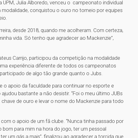
da UPM, Julia Alboredo, venceu o campeonato individual
a modalidade, conquistou o ouro no torneio por equipes
io.
reira, desde 2018, quando me acolheram. Com certeza,
minha vida. Só tenho que agradecer ao Mackenzie”,
ateus Carrijo, participou da competição na modalidade
uma experiência diferente de todos os campeonatos
 participado de algo tão grande quanto o Jubs.
 o apoio da faculdade para continuar no esporte e
 ajudou bastante a não desistir. “Foi o meu último JUBs
om chave de ouro e levar o nome do Mackenzie para todo
u com o apoio de um fã clube. “Nunca tinha passado por
 bom para mim na hora do jogo, ter um pessoal
er um gás a mais”, finalizou ao agradecer a torcida que