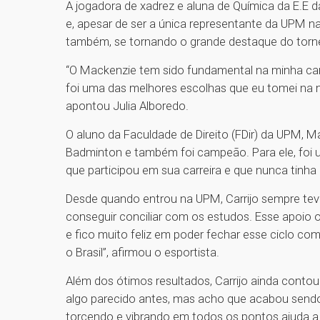
A jogadora de xadrez e aluna de Química da E.E 
e, apesar de ser a única representante da UPM n
também, se tornando o grande destaque do torne
“O Mackenzie tem sido fundamental na minha car
foi uma das melhores escolhas que eu tomei na 
apontou Julia Alboredo.
O aluno da Faculdade de Direito (FDir) da UPM, M
Badminton e também foi campeão. Para ele, foi 
que participou em sua carreira e que nunca tinha
Desde quando entrou na UPM, Carrijo sempre teve
conseguir conciliar com os estudos. Esse apoio o
e fico muito feliz em poder fechar esse ciclo c
o Brasil”, afirmou o esportista.
Além dos ótimos resultados, Carrijo ainda conto
algo parecido antes, mas acho que acabou sendo
torcendo e vibrando em todos os pontos ajuda a t