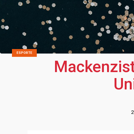
ESPORTE
Mackenzist
Uni
2