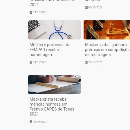
2021
06/12/2021
14/12/2021
Médico e professor da
Mackenzistas ganham
FEMPAR recebe
prêmios em competiçõe
homenagem
de arbitragem
04/11/2021
27/10/2021
Mackenzista recebe
menção honrosa em
Prêmio CAPES de Teses
2021
16/09/2021