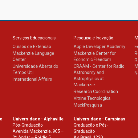
Serviços Educacionais:
Pesquisa e Inovação:
M
Cursos de Extensão
Apple Developer Academy
E
Mackenzie Language
Mackenzie Center for
R
Center
Economic Freedom
R
Universidade Aberta do
CRAAM - Center for Radio
M
Tempo Útil
Astronomy and
N
Astrophysics at
International Affairs
Mackenzie
Research Coordination
Vitrine Tecnologica
MackPesquisa
le
Universidade - Alphaville
Universidade - Campinas
Pós-Graduação
Graduação e Pós-
Avenida Mackenzie, 905 –
Graduação
2º Andar – Prédio 5
Av. Brasil, 1220