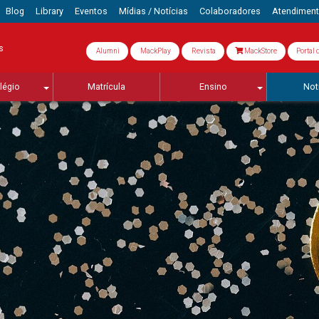
Blog
Library
Eventos
Mídias / Notícias
Colaboradores
Atendimen
s
Alumni
MackPlay
Revista
MackStore
Portal 
légio
Matrícula
Ensino
Not