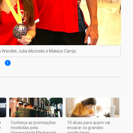
 Wendler, Julia Alboredo e Mateus Carrijo
1
e
Conheça as premiações
10 dicas para quem vai
e
recebidas pela
encarar os grandes
Universidade Mackenzie
vestibulares