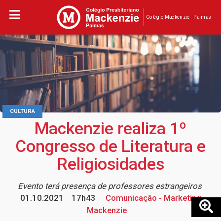
Colégio Mackenzie - Palmas
CULTURA
Mackenzie realiza 1º
Congresso de Literatura e
Religiosidades
Evento terá presença de professores estrangeiros
01.10.2021
17h43
Comunicação - Marketing
Mackenzie