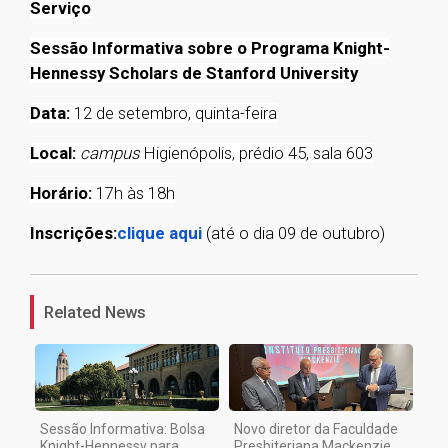
Serviço
Sessão Informativa sobre o Programa Knight-
Hennessy Scholars de Stanford University
Data:
12 de setembro, quinta-feira
Local:
campus
Higienópolis, prédio 45, sala 603
Horário:
17h às 18h
Inscrições:
clique aqui
(até o dia 09 de outubro)
1
Related News
Sessão Informativa: Bolsa
Novo diretor da Faculdade
Knight-Hennessy para
Presbiteriana Mackenzie