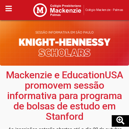
Colégio Mackenzie - Palmas
Mackenzie e EducationUSA
promovem sessão
informativa para programa
de bolsas de estudo em
Stanford