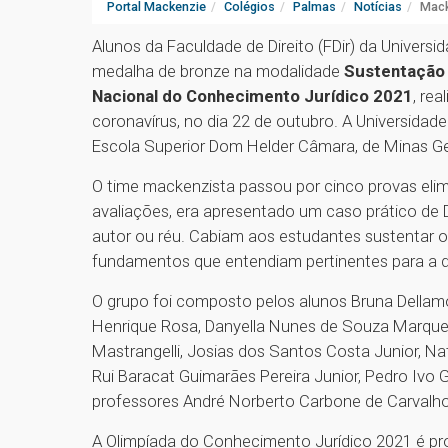
Portal Mackenzie
Colégios
Palmas
Notícias
Mack
Alunos da Faculdade de Direito (FDir) da Univer
medalha de bronze na modalidade
Sustentação 
Nacional do Conhecimento Jurídico 2021
, re
coronavírus, no dia 22 de outubro. A Universidad
Escola Superior Dom Helder Câmara, de Minas Ge
O time mackenzista passou por cinco provas eli
avaliações, era apresentado um caso prático de 
autor ou réu. Cabiam aos estudantes sustentar o
fundamentos que entendiam pertinentes para a d
O grupo foi composto pelos alunos Bruna Dellamo
Henrique Rosa, Danyella Nunes de Souza Marques
Mastrangelli, Josias dos Santos Costa Junior, Nat
Rui Baracat Guimarães Pereira Junior, Pedro Ivo 
professores André Norberto Carbone de Carvalho
A Olimpíada do Conhecimento Jurídico 2021 é prom