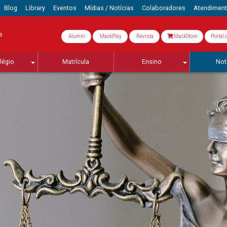
Blog
Library
Eventos
Mídias / Notícias
Colaboradores
Atendimen
s
Alumni
MackPlay
Revista
MackStore
Portal 
légio
Matrícula
Ensino
Not