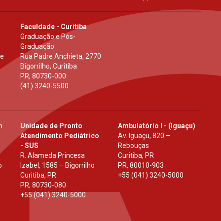
Faculdade - Curitiba
Graduação e Pós-
Graduação
 e
Rua Padre Anchieta, 2770
Bigorrilho, Curitiba
PR
,
80730-000
(41) 3240-5500
h
Unidade de Pronto
Ambulatório I - (Iguaçu)
Atendimento Pediátrico
Av. Iguaçu, 820 –
- SUS
Rebouças
R. Alameda Princesa
Curitiba, PR
o
Izabel, 1585 – Bigorrilho
PR
,
80010-903
Curitiba, PR
+55 (041) 3240-5000
PR
,
80730-080
+55 (041) 3240-5000