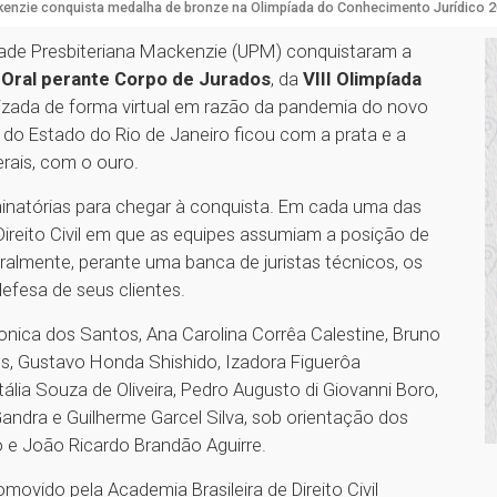
enzie conquista medalha de bronze na Olimpíada do Conhecimento Jurídico 
sidade Presbiteriana Mackenzie (UPM) conquistaram a
Oral perante Corpo de Jurados
, da
VIII Olimpíada
alizada de forma virtual em razão da pandemia do novo
e do Estado do Rio de Janeiro ficou com a prata e a
rais, com o ouro.
minatórias para chegar à conquista. Em cada uma das
Direito Civil em que as equipes assumiam a posição de
ralmente, perante uma banca de juristas técnicos, os
efesa de seus clientes.
nica dos Santos, Ana Carolina Corrêa Calestine, Bruno
, Gustavo Honda Shishido, Izadora Figuerôa
ália Souza de Oliveira, Pedro Augusto di Giovanni Boro,
Gandra e Guilherme Garcel Silva, sob orientação dos
 e João Ricardo Brandão Aguirre.
ovido pela Academia Brasileira de Direito Civil