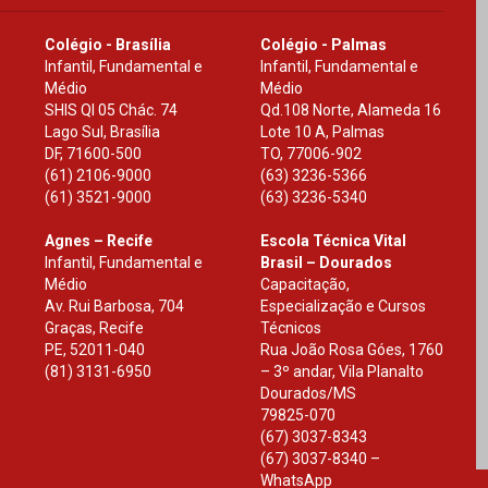
Colégio - Brasília
Colégio - Palmas
Infantil, Fundamental e
Infantil, Fundamental e
Médio
Médio
SHIS Ql 05 Chác. 74
Qd.108 Norte, Alameda 16
Lago Sul, Brasília
Lote 10 A, Palmas
DF
,
71600-500
TO
,
77006-902
(61) 2106-9000
(63) 3236-5366
(61) 3521-9000
(63) 3236-5340
Agnes – Recife
Escola Técnica Vital
Infantil, Fundamental e
Brasil – Dourados
Médio
Capacitação,
Av. Rui Barbosa, 704
Especialização e Cursos
Graças, Recife
Técnicos
PE
,
52011-040
Rua João Rosa Góes, 1760
(81) 3131-6950
– 3º andar, Vila Planalto
Dourados
/
MS
79825-070
(67) 3037-8343
(67) 3037-8340 –
WhatsApp