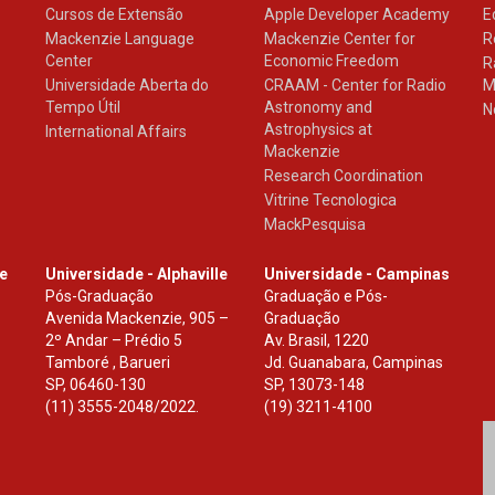
Cursos de Extensão
Apple Developer Academy
E
Mackenzie Language
Mackenzie Center for
R
Center
Economic Freedom
R
Universidade Aberta do
CRAAM - Center for Radio
M
Tempo Útil
Astronomy and
N
Astrophysics at
International Affairs
Mackenzie
Research Coordination
Vitrine Tecnologica
MackPesquisa
le
Universidade - Alphaville
Universidade - Campinas
Pós-Graduação
Graduação e Pós-
Avenida Mackenzie, 905 –
Graduação
2º Andar – Prédio 5
Av. Brasil, 1220
Tamboré , Barueri
Jd. Guanabara, Campinas
SP
,
06460-130
SP
,
13073-148
(11) 3555-2048/2022.
(19) 3211-4100