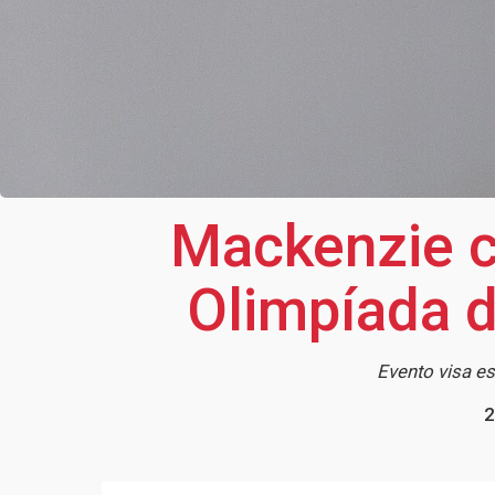
Mackenzie c
Olimpíada 
Evento visa es
2