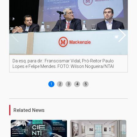
Da esq. para dir.: Franscismar Vidal, Pró-Reitor Paulo
O 
Lopes e Felipe Mendes. FOTO: Wilson Nogueira/NTAI
int
1
2
3
4
5
Related News