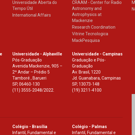
Universidade Aberta do
CRAAM - Center for Radio
M
Tempo Útil
Astronomy and
N
Astrophysics at
International Affairs
Mackenzie
Research Coordination
Vitrine Tecnologica
MackPesquisa
le
Universidade - Alphaville
Universidade - Campinas
Pós-Graduação
Graduação e Pós-
Avenida Mackenzie, 905 –
Graduação
2º Andar – Prédio 5
Av. Brasil, 1220
Tamboré , Barueri
Jd. Guanabara, Campinas
SP
,
06460-130
SP
,
13073-148
(11) 3555-2048/2022.
(19) 3211-4100
Colégio - Brasília
Colégio - Palmas
Infantil, Fundamental e
Infantil, Fundamental e