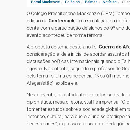
Portal Mackenzie
Colégios
Palmas
Notícias
Guer
O Colégio Presbiteriano Mackenzie (CPM) Tamboré
edição da
Confemack
, uma simulação da confe
conta com a participação de alunos do 9º ano do
evento aconteceu de forma remota.
A proposta de tema deste ano foi
Guerra do Afe
consideração a ideia inicial de abordar assuntos h
discussões políticas internacionais quando o Tal
agosto. No entanto, segundo o professor de Geog
pelo tema foi uma coincidência. "Nos últimos mes
Afeganistão", explica ele.
Neste evento, os estudantes inscritos se divid
diplomática, mesa diretora, staff e imprensa. “O 
fomentar estudos sobre a sociedade global em to
histórico, cultural, para que o aluno se predispo
necessidades”, expressa a assistente Pedagógica