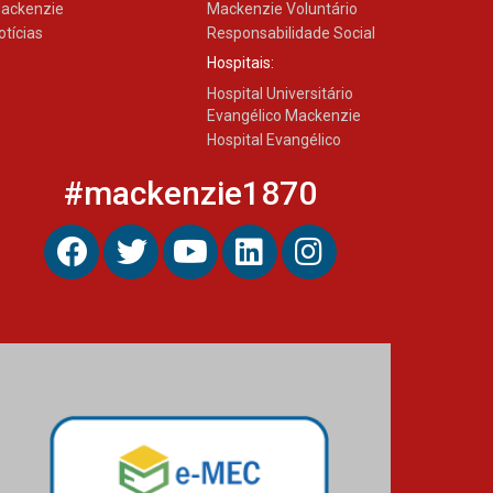
ackenzie
Mackenzie Voluntário
otícias
Responsabilidade Social
Hospitais:
Hospital Universitário
Evangélico Mackenzie
Hospital Evangélico
#mackenzie1870