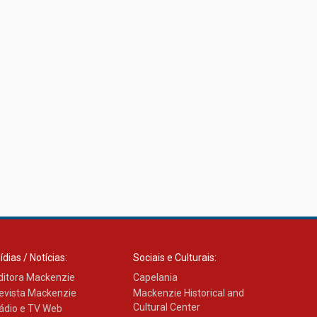
ídias / Notícias:
Sociais e Culturais:
ditora Mackenzie
Capelania
evista Mackenzie
Mackenzie Historical and
Cultural Center
ádio e TV Web