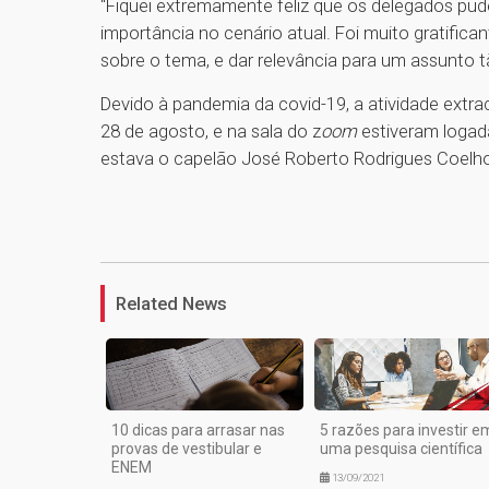
“Fiquei extremamente feliz que os delegados p
importância no cenário atual. Foi muito gratifi
sobre o tema, e dar relevância para um assunto
Devido à pandemia da covid-19, a atividade extrac
28 de agosto, e na sala do z
oom
estiveram logada
estava o capelão José Roberto Rodrigues Coelho,
Related News
10 dicas para arrasar nas
5 razões para investir e
provas de vestibular e
uma pesquisa científica
ENEM
13/09/2021