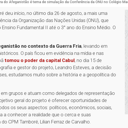
ra do Afeganistão é tema de simulação da Conferência da ONU no Colégio M
 deu início, no último dia 26 de agosto, a mais uma
rência da Organização das Nações Unidas (ONU), que
 Ensino Fundamental II até o 3° ano do Ensino Médio. O
ganistão no contexto da Guerra Fria
, levando em
istóricos. O país ficou em evidência na mídia e nas
ibã
tomou o poder da capital Cabul
, no dia 15 de
rafia e gestor do projeto, Leandro Esteves, a decisão
es, estudamos muito sobre a história e a geopolítica do
em em grupos e atuam como delegados de representação
objetivo geral do projeto é oferecer oportunidades de
dos os seus aspectos: políticos, econômicos, sociais,
nha a conhecer a realidade que o cerca e suas
 do CPM Tamboré, Lilian Ferraz de Carvalho.