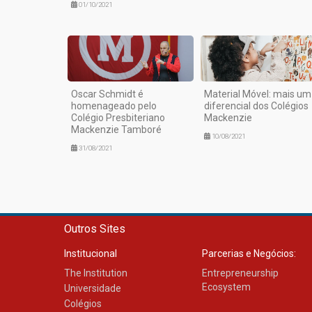
01/10/2021
Oscar Schmidt é
Material Móvel: mais um
homenageado pelo
diferencial dos Colégios
Colégio Presbiteriano
Mackenzie
Mackenzie Tamboré
10/08/2021
31/08/2021
Outros Sites
Institucional
Parcerias e Negócios:
The Institution
Entrepreneurship
Ecosystem
Universidade
Colégios