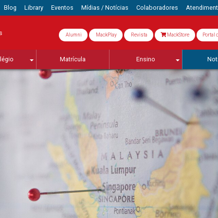
Blog
Library
Eventos
Mídias / Notícias
Colaboradores
Atendimen
s
Alumni
MackPlay
Revista
MackStore
Portal 
légio
Matrícula
Ensino
Not