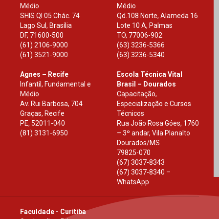
Médio
Médio
SHIS Ql 05 Chác. 74
Qd.108 Norte, Alameda 16
Lago Sul, Brasília
Lote 10 A, Palmas
DF
,
71600-500
TO
,
77006-902
(61) 2106-9000
(63) 3236-5366
(61) 3521-9000
(63) 3236-5340
Agnes – Recife
Escola Técnica Vital
Infantil, Fundamental e
Brasil – Dourados
Médio
Capacitação,
Av. Rui Barbosa, 704
Especialização e Cursos
Graças, Recife
Técnicos
PE
,
52011-040
Rua João Rosa Góes, 1760
(81) 3131-6950
– 3º andar, Vila Planalto
Dourados
/
MS
79825-070
(67) 3037-8343
(67) 3037-8340 –
WhatsApp
Faculdade - Curitiba