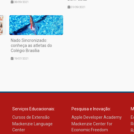
08/09/2021
01/09/2021
Nado Sincronizado:
conheça as atletas do
Colégio Brasília
19/07/2021
Serviços Educacionais:
Pesquisa e Inovação:
M
Cursos de Extensão
Apple Developer Academy
E
Mackenzie Language
Mackenzie Center for
R
Center
Economic Freedom
R