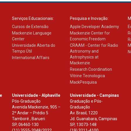
Serviços Educacionais:
Pesquisa e Inovação:
M
Cursos de Extensão
Apple Developer Academy
E
Mackenzie Language
Mackenzie Center for
R
Center
Economic Freedom
R
Universidade Aberta do
CRAAM - Center for Radio
M
Tempo Útil
Astronomy and
N
Astrophysics at
International Affairs
Mackenzie
Research Coordination
Vitrine Tecnologica
MackPesquisa
le
Universidade - Alphaville
Universidade - Campinas
Pós-Graduação
Graduação e Pós-
Avenida Mackenzie, 905 –
Graduação
2º Andar – Prédio 5
Av. Brasil, 1220
Tamboré , Barueri
Jd. Guanabara, Campinas
SP
,
06460-130
SP
,
13073-148
(11) 3555-2048/2022.
(19) 3211-4100