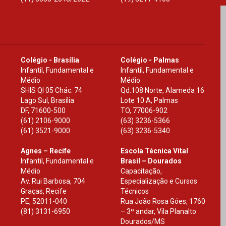
Colégio - Brasília
Colégio - Palmas
Infantil, Fundamental e
Infantil, Fundamental e
Médio
Médio
SHIS Ql 05 Chác. 74
Qd.108 Norte, Alameda 16
Lago Sul, Brasília
Lote 10 A, Palmas
DF
,
71600-500
TO
,
77006-902
(61) 2106-9000
(63) 3236-5366
(61) 3521-9000
(63) 3236-5340
Agnes – Recife
Escola Técnica Vital
Infantil, Fundamental e
Brasil – Dourados
Médio
Capacitação,
Av. Rui Barbosa, 704
Especialização e Cursos
Graças, Recife
Técnicos
PE
,
52011-040
Rua João Rosa Góes, 1760
(81) 3131-6950
– 3º andar, Vila Planalto
Dourados
/
MS