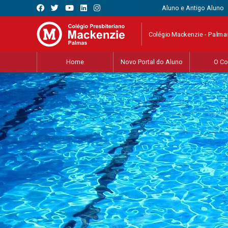
Aluno e Antigo Aluno
Colégio Mackenzie - Palma
Home
Novo Portal do Aluno
O Co