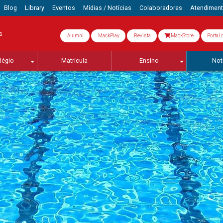
Blog
Library
Eventos
Mídias / Notícias
Colaboradores
Atendimen
s
Alumni
MackPlay
Revista
MackStore
Portal 
légio
Matrícula
Ensino
Not