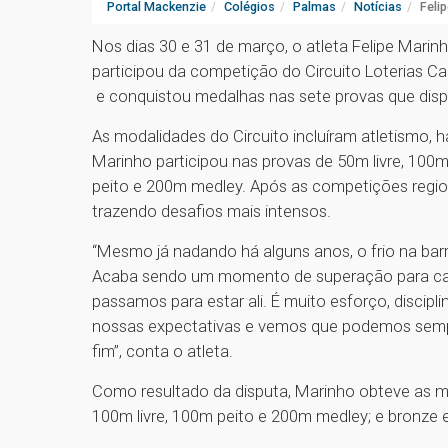
Portal Mackenzie
Colégios
Palmas
Notícias
Feli
Nos dias 30 e 31 de março, o atleta Felipe Marin
participou da competição do Circuito Loterias Ca
e conquistou medalhas nas sete provas que disp
As modalidades do Circuito incluíram atletismo, h
Marinho participou nas provas de 50m livre, 100m
peito e 200m medley. Após as competições regiona
trazendo desafios mais intensos.
“Mesmo já nadando há alguns anos, o frio na bar
Acaba sendo um momento de superação para cad
passamos para estar ali. É muito esforço, discip
nossas expectativas e vemos que podemos semp
fim”, conta o atleta.
Como resultado da disputa, Marinho obteve as m
100m livre, 100m peito e 200m medley; e bronze 