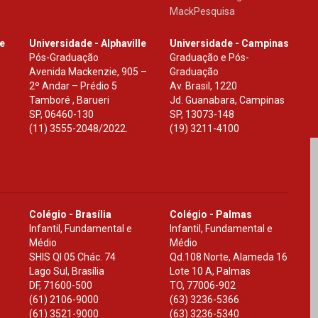
MackPesquisa
le
Universidade - Alphaville
Universidade - Campinas
Pós-Graduação
Graduação e Pós-
Avenida Mackenzie, 905 –
Graduação
2º Andar – Prédio 5
Av. Brasil, 1220
Tamboré , Barueri
Jd. Guanabara, Campinas
SP
,
06460-130
SP
,
13073-148
(11) 3555-2048/2022.
(19) 3211-4100
Colégio - Brasília
Colégio - Palmas
Infantil, Fundamental e
Infantil, Fundamental e
Médio
Médio
SHIS Ql 05 Chác. 74
Qd.108 Norte, Alameda 16
Lago Sul, Brasília
Lote 10 A, Palmas
DF
,
71600-500
TO
,
77006-902
(61) 2106-9000
(63) 3236-5366
(61) 3521-9000
(63) 3236-5340