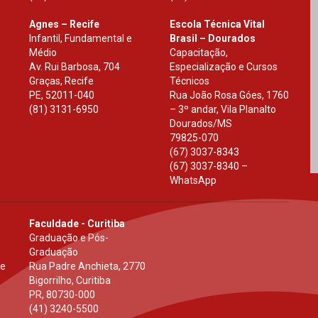
Agnes – Recife
Escola Técnica Vital
Infantil, Fundamental e
Brasil – Dourados
Médio
Capacitação,
Av. Rui Barbosa, 704
Especialização e Cursos
Graças, Recife
Técnicos
PE
,
52011-040
Rua João Rosa Góes, 1760
(81) 3131-6950
– 3º andar, Vila Planalto
Dourados
/
MS
79825-070
(67) 3037-8343
(67) 3037-8340 –
WhatsApp
Faculdade - Curitiba
Graduação e Pós-
Graduação
 e
Rua Padre Anchieta, 2770
Bigorrilho, Curitiba
PR
,
80730-000
(41) 3240-5500