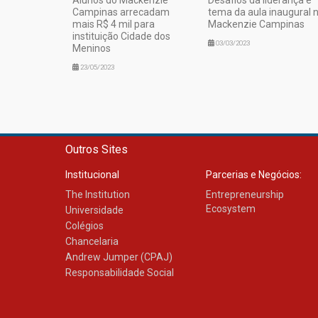
Campinas arrecadam
tema da aula inaugural 
mais R$ 4 mil para
Mackenzie Campinas
instituição Cidade dos
03/03/2023
Meninos
23/05/2023
Outros Sites
Institucional
Parcerias e Negócios:
The Institution
Entrepreneurship
Ecosystem
Universidade
Colégios
Chancelaria
Andrew Jumper (CPAJ)
Responsabilidade Social