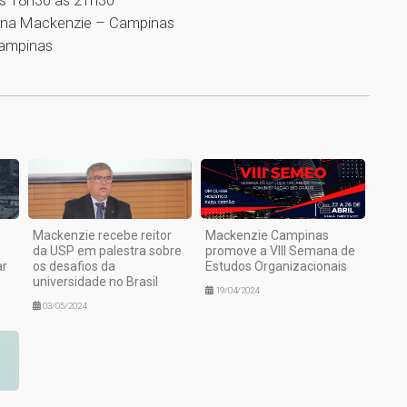
s 18h30 às 21h30
riana Mackenzie – Campinas
Campinas
1
Mackenzie recebe reitor
Mackenzie Campinas
da USP em palestra sobre
promove a VIII Semana de
ar
os desafios da
Estudos Organizacionais
universidade no Brasil
19/04/2024
03/05/2024