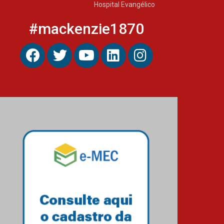
Hospital Evangélico
#mackenzie1870