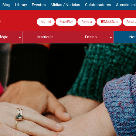
Blog
Library
Eventos
Mídias / Notícias
Colaboradores
Atendimen
s
Alumni
MackPlay
Revista
MackStore
Portal 
légio
Matrícula
Ensino
Not