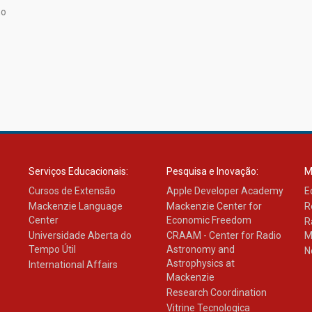
no
Serviços Educacionais:
Pesquisa e Inovação:
M
Cursos de Extensão
Apple Developer Academy
E
Mackenzie Language
Mackenzie Center for
R
Center
Economic Freedom
R
Universidade Aberta do
CRAAM - Center for Radio
M
Tempo Útil
Astronomy and
N
Astrophysics at
International Affairs
Mackenzie
Research Coordination
Vitrine Tecnologica