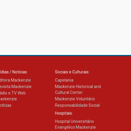
ídias / Notícias:
Sociais e Culturais:
ditora Mackenzie
Capelania
evista Mackenzie
Mackenzie Historical and
Cultural Center
ádio e TV Web
ackenzie
Mackenzie Voluntário
otícias
Responsabilidade Social
Hospitais:
Hospital Universitário
Evangélico Mackenzie