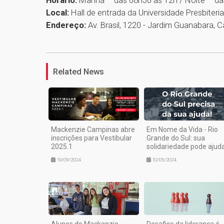
Horário:
Manhã – das 08h30 às 12h / Noite – da
Local:
Hall de entrada da Universidade Presbite
Endereço:
Av. Brasil, 1220 - Jardim Guanabara, 
Related News
Mackenzie Campinas abre
Em Nome da Vida - Rio
inscrições para Vestibular
Grande do Sul: sua
2025.1
solidariedade pode ajud
19/09/2024
10/05/2024
Alunos do Mackenzie
Desafios da liderança é