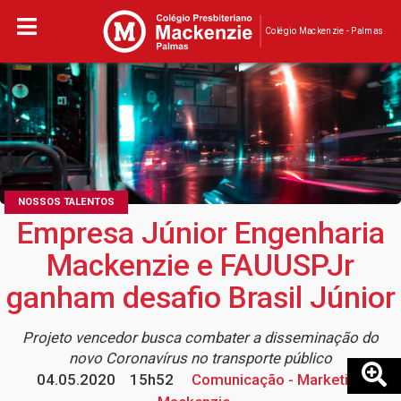
Colégio Mackenzie - Palmas
NOSSOS TALENTOS
Empresa Júnior Engenharia
Mackenzie e FAUUSPJr
ganham desafio Brasil Júnior
Projeto vencedor busca combater a disseminação do
novo Coronavírus no transporte público
04.05.2020
15h52
Comunicação - Marketing