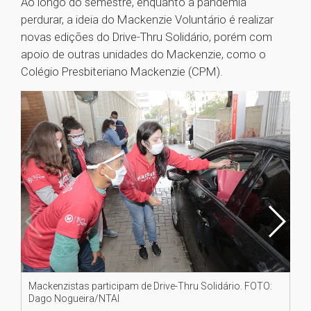
Ao longo do semestre, enquanto a pandemia
perdurar, a ideia do Mackenzie Voluntário é realizar
novas edições do Drive-Thru Solidário, porém com
apoio de outras unidades do Mackenzie, como o
Colégio Presbiteriano Mackenzie (CPM).
Mackenzistas participam de Drive-Thru Solidário. FOTO:
Ma
Dago Nogueira/NTAI
Da