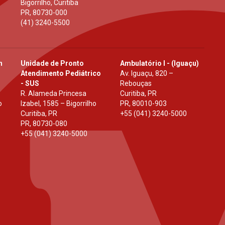
Bigorrilho, Curitiba
PR
,
80730-000
(41) 3240-5500
h
Unidade de Pronto
Ambulatório I - (Iguaçu)
Atendimento Pediátrico
Av. Iguaçu, 820 –
- SUS
Rebouças
R. Alameda Princesa
Curitiba, PR
o
Izabel, 1585 – Bigorrilho
PR
,
80010-903
Curitiba, PR
+55 (041) 3240-5000
PR
,
80730-080
+55 (041) 3240-5000