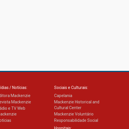
ídias / Notícias:
Sociais e Culturais:
ditora Mackenzie
Capelania
evista Mackenzie
Mackenzie Historical and
Cultural Center
ádio e TV Web
ackenzie
Mackenzie Voluntário
otícias
Responsabilidade Social
Hospitais: