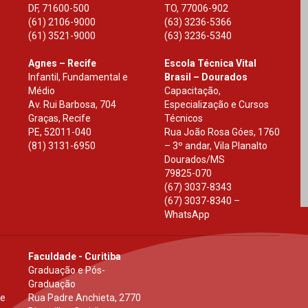
DF
,
71600-500
TO
,
77006-902
(61) 2106-9000
(63) 3236-5366
(61) 3521-9000
(63) 3236-5340
Agnes – Recife
Escola Técnica Vital
Infantil, Fundamental e
Brasil – Dourados
Médio
Capacitação,
Av. Rui Barbosa, 704
Especialização e Cursos
Graças, Recife
Técnicos
PE
,
52011-040
Rua João Rosa Góes, 1760
(81) 3131-6950
– 3º andar, Vila Planalto
Dourados
/
MS
79825-070
(67) 3037-8343
(67) 3037-8340 –
WhatsApp
Faculdade - Curitiba
Graduação e Pós-
Graduação
 e
Rua Padre Anchieta, 2770