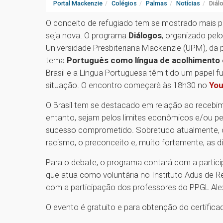
Portal Mackenzie
Colégios
Palmas
Notícias
Diál
O conceito de refugiado tem se mostrado mais pr
seja nova. O programa
Diálogos
, organizado pe
Universidade Presbiteriana Mackenzie (UPM), da 
tema
Português como língua de acolhimento e
Brasil e a Língua Portuguesa têm tido um papel 
situação. O encontro começarà às 18h30 no
Yo
O Brasil tem se destacado em relação ao recebi
entanto, sejam pelos limites econômicos e/ou pe
sucesso comprometido. Sobretudo atualmente, o
racismo, o preconceito e, muito fortemente, as d
Para o debate, o programa contará com a partici
que atua como voluntária no Instituto Adus de R
com a participação dos professores do PPGL Ale
O evento é gratuito e para obtenção do certificad