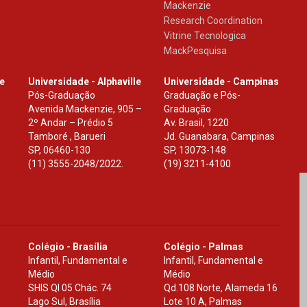
Mackenzie
Research Coordination
Vitrine Tecnologica
MackPesquisa
le
Universidade - Alphaville
Universidade - Campinas
Pós-Graduação
Graduação e Pós-
Avenida Mackenzie, 905 –
Graduação
2º Andar – Prédio 5
Av. Brasil, 1220
Tamboré , Barueri
Jd. Guanabara, Campinas
SP
,
06460-130
SP
,
13073-148
(11) 3555-2048/2022.
(19) 3211-4100
Colégio - Brasília
Colégio - Palmas
Infantil, Fundamental e
Infantil, Fundamental e
Médio
Médio
SHIS Ql 05 Chác. 74
Qd.108 Norte, Alameda 16
Lago Sul, Brasília
Lote 10 A, Palmas