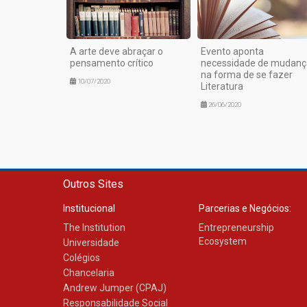
A arte deve abraçar o
Evento aponta
pensamento crítico
necessidade de mudanç
na forma de se fazer
10/07/2020
Literatura
26/06/2020
Outros Sites
Institucional
Parcerias e Negócios:
The Institution
Entrepreneurship
Ecosystem
Universidade
Colégios
Chancelaria
Andrew Jumper (CPAJ)
Responsabilidade Social