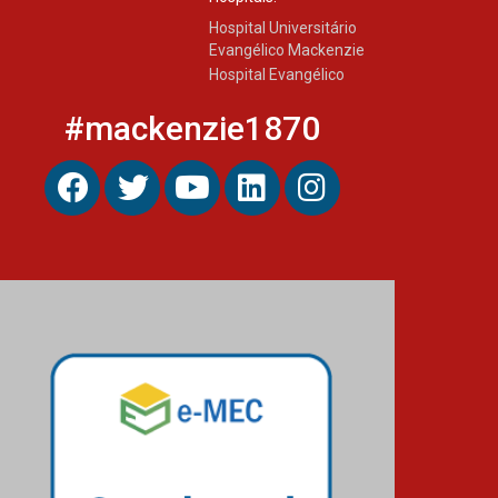
Hospital Universitário
Evangélico Mackenzie
Hospital Evangélico
#mackenzie1870