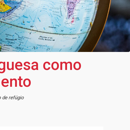
tuguesa como
mento
 de refúgio