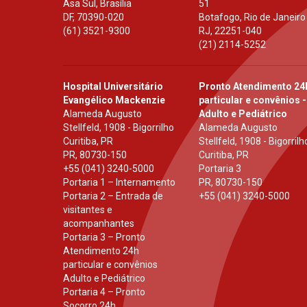
Asa Sul, Brasília
51
DF
,
70390-020
Botafogo, Rio de Janeiro
(61) 3521-9300
RJ
,
22251-040
(21) 2114-5252
Hospital Universitário
Pronto Atendimento 24
Evangélico Mackenzie
particular e convênios -
Alameda Augusto
Adulto e Pediátrico
Stellfeld, 1908 - Bigorrilho
Alameda Augusto
Curitiba, PR
Stellfeld, 1908 - Bigorrilh
PR
,
80730-150
Curitiba, PR
+55 (041) 3240-5000
Portaria 3
Portaria 1 – Internamento
PR
,
80730-150
Portaria 2 – Entrada de
+55 (041) 3240-5000
visitantes e
acompanhantes
Portaria 3 – Pronto
Atendimento 24h
particular e convênios
Adulto e Pediátrico
Portaria 4 – Pronto
Socorro 24h