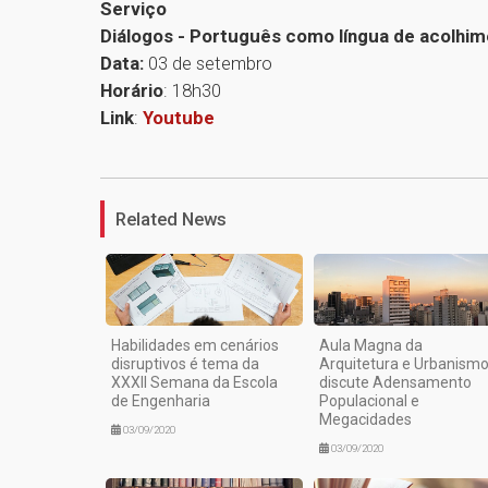
Serviço
Diálogos - Português como língua de acolhim
Data:
03 de setembro
Horário
: 18h30
Link
:
Youtube
Related News
Habilidades em cenários
Aula Magna da
disruptivos é tema da
Arquitetura e Urbanism
XXXII Semana da Escola
discute Adensamento
de Engenharia
Populacional e
Megacidades
03/09/2020
03/09/2020