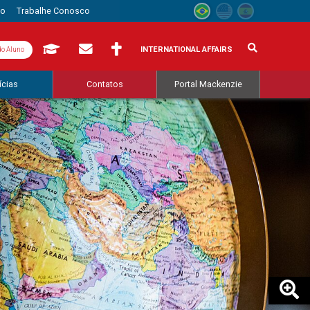
to
Trabalhe Conosco
INTERNATIONAL AFFAIRS
do Aluno
ícias
Contatos
Portal Mackenzie