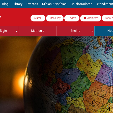
Blog
Library
Eventos
Mídias / Notícias
Colaboradores
Atendimen
s
Alumni
MackPlay
Revista
MackStore
Portal 
légio
Matrícula
Ensino
Not