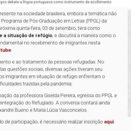
ogos debate a língua portuguesa como instrumento de acolhimento
esente na sociedade brasileira, embora a temática não
lo Programa de Pós-Graduação em Letras (PPGL) da
próxima quinta-feira, 03 de setembro, terá como
 a situação de refúgio
, e discutirá a maneira como o
fundamental no recebimento de imigrantes nesta
utube
.
mento e ao tratamento às pessoas refugiadas. No
las questões sociais, diversas ações tiveram seu
s imigrantes em situação de refúgio enfrentam o
ificuldades trazidas pela pandemia.
pação da professora Giselda Pereira, egressa do PPGL e
eintegração do Refugiado. A conversa contará ainda
xandre Bueno e Maria Lúcia Vasconcelos.
o de participação, é necessário realizar inscrição
aqui
.