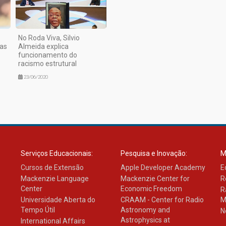
No Roda Viva, Silvio
as
Almeida explica
funcionamento do
racismo estrutural
23/06/2020
Serviços Educacionais:
Pesquisa e Inovação:
M
Cursos de Extensão
Apple Developer Academy
E
Mackenzie Language
Mackenzie Center for
R
Center
Economic Freedom
R
Universidade Aberta do
CRAAM - Center for Radio
M
Tempo Útil
Astronomy and
N
Astrophysics at
International Affairs