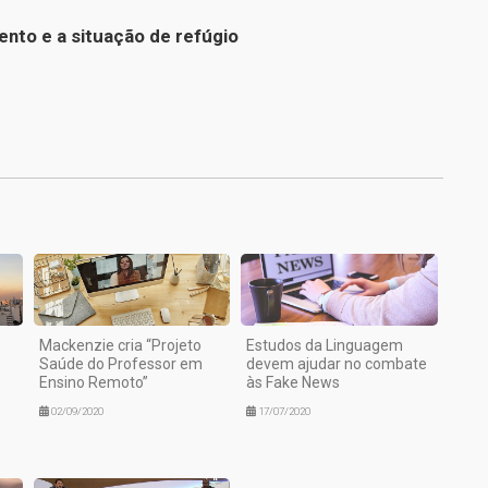
ento e a situação de refúgio
1
Mackenzie cria “Projeto
Estudos da Linguagem
o
Saúde do Professor em
devem ajudar no combate
Ensino Remoto”
às Fake News
02/09/2020
17/07/2020