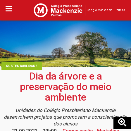
Colégio Mackenzie - Palmas
SUSTENTABILIDADE
Dia da árvore e a
preservação do meio
ambiente
Unidades do Colégio Presbiteriano Mackenzie
desenvolvem projetos que promovem a conscientização
dos alunos
21.09.2021
09h00
Comunicação - Marketing