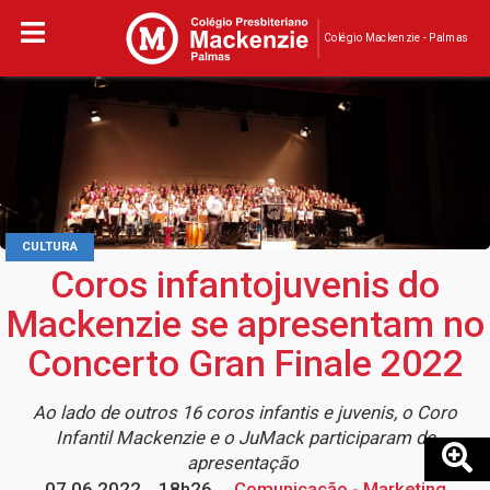
Colégio Mackenzie - Palmas
CULTURA
Coros infantojuvenis do
Mackenzie se apresentam no
Concerto Gran Finale 2022
Ao lado de outros 16 coros infantis e juvenis, o Coro
Infantil Mackenzie e o JuMack participaram de
apresentação
07.06.2022
18h26
Comunicação - Marketing