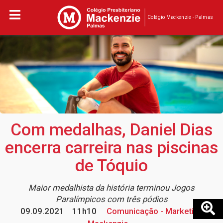
Colégio Mackenzie - Palmas
Com medalhas, Daniel Dias
encerra carreira nas piscinas
de Tóquio
Maior medalhista da história terminou Jogos
Paralímpicos com três pódios
09.09.2021
11h10
Comunicação - Marketing