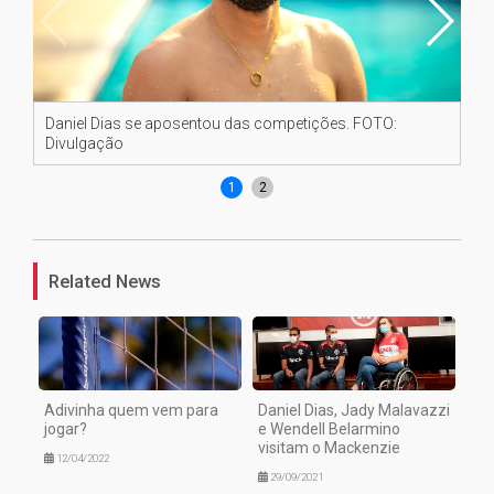
Daniel Dias se aposentou das competições. FOTO:
Da
Divulgação
Di
1
2
Related News
Adivinha quem vem para
Daniel Dias, Jady Malavazzi
jogar?
e Wendell Belarmino
visitam o Mackenzie
12/04/2022
29/09/2021