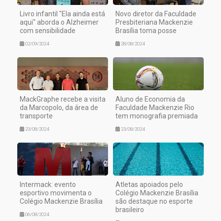
Livro infantil "Ela ainda está
Novo diretor da Faculdade
aqui" aborda o Alzheimer
Presbiteriana Mackenzie
com sensibilidade
Brasília toma posse
02/09/2024
28/08/2024
MackGraphe recebe a visita
Aluno de Economia da
da Marcopolo, da área de
Faculdade Mackenzie Rio
transporte
tem monografia premiada
23/08/2024
23/08/2024
Intermack: evento
Atletas apoiados pelo
esportivo movimenta o
Colégio Mackenzie Brasília
Colégio Mackenzie Brasília
são destaque no esporte
brasileiro
06/08/2024