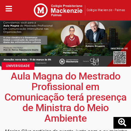
Colégio Mackenzie - Palmas
UNIVERSIDADE
Aula Magna do Mestrado
Profissional em
Comunicação terá presença
de Ministra do Meio
Ambiente