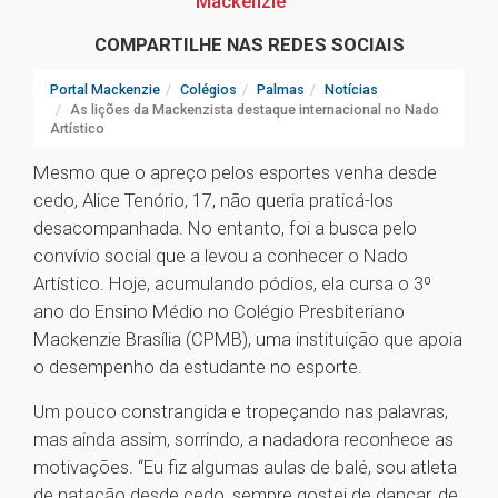
Mackenzie
COMPARTILHE NAS REDES SOCIAIS
Portal Mackenzie
Colégios
Palmas
Notícias
As lições da Mackenzista destaque internacional no Nado
Artístico
Mesmo que o apreço pelos esportes venha desde
cedo, Alice Tenório, 17, não queria praticá-los
desacompanhada. No entanto, foi a busca pelo
convívio social que a levou a conhecer o Nado
Artístico. Hoje, acumulando pódios, ela cursa o 3º
ano do Ensino Médio no Colégio Presbiteriano
Mackenzie Brasília (CPMB), uma instituição que apoia
o desempenho da estudante no esporte.
Um pouco constrangida e tropeçando nas palavras,
mas ainda assim, sorrindo, a nadadora reconhece as
motivações. “Eu fiz algumas aulas de balé, sou atleta
de natação desde cedo, sempre gostei de dançar, de