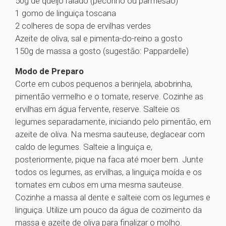
50g de queijo ralado (pecorino ou parmesão)
1 gomo de linguiça toscana
2 colheres de sopa de ervilhas verdes
Azeite de oliva, sal e pimenta-do-reino a gosto
150g de massa a gosto (sugestão: Pappardelle)
Modo de Preparo
Corte em cubos pequenos a berinjela, abobrinha,
pimentão vermelho e o tomate, reserve. Cozinhe as
ervilhas em água fervente, reserve. Salteie os
legumes separadamente, iniciando pelo pimentão, em
azeite de oliva. Na mesma sauteuse, deglacear com
caldo de legumes. Salteie a linguiça e,
posteriormente, pique na faca até moer bem. Junte
todos os legumes, as ervilhas, a linguiça moída e os
tomates em cubos em uma mesma sauteuse.
Cozinhe a massa al dente e salteie com os legumes e
linguiça. Utilize um pouco da água de cozimento da
massa e azeite de oliva para finalizar o molho.