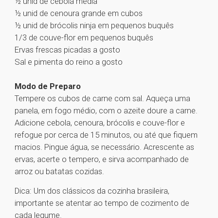
½ unid de cebola média
½ unid de cenoura grande em cubos
½ unid de brócolis ninja em pequenos buquês
1/3 de couve-flor em pequenos buquês
Ervas frescas picadas a gosto
Sal e pimenta do reino a gosto
Modo de Preparo
Tempere os cubos de carne com sal. Aqueça uma
panela, em fogo médio, com o azeite doure a carne.
Adicione cebola, cenoura, brócolis e couve-flor e
refogue por cerca de 15 minutos, ou até que fiquem
macios. Pingue água, se necessário. Acrescente as
ervas, acerte o tempero, e sirva acompanhado de
arroz ou batatas cozidas.
Dica: Um dos clássicos da cozinha brasileira,
importante se atentar ao tempo de cozimento de
cada legume.