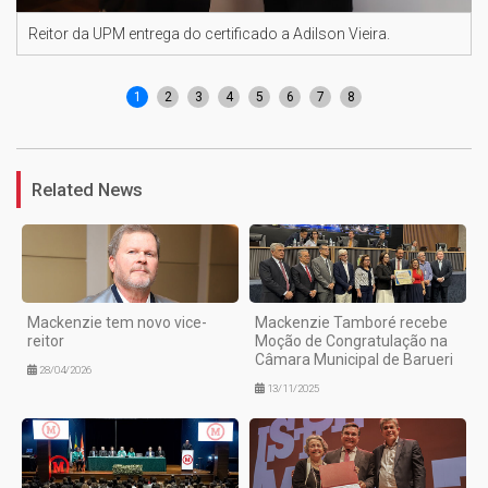
Reitor da UPM entrega do certificado a Adilson Vieira.
1
2
3
4
5
6
7
8
Related News
Mackenzie tem novo vice-
Mackenzie Tamboré recebe
reitor
Moção de Congratulação na
Câmara Municipal de Barueri
28/04/2026
13/11/2025