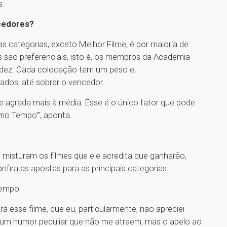
s.
ncedores?
s categorias, exceto Melhor Filme, é por maioria de
os são preferenciais, isto é, os membros da Academia
a dez. Cada colocação tem um peso e,
ados, até sobrar o vencedor.
 agrada mais à média. Esse é o único fator que pode
mo Tempo'”, aponta.
misturam os filmes que ele acredita que ganharão,
ira as apostas para as principais categorias:
Tempo
 esse filme, que eu, particularmente, não apreciei
e um humor peculiar que não me atraem, mas o apelo ao