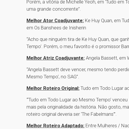
Porém, a vitória de Michelle Yeoh, em ‘Tudo e
uma grande concorrente”.
Melhor Ator Coadjuvante:
Ke Huy Quan, em Tud
em Os Banshees de Inisherin
“Acho que ninguém tira de Ke Huy Quan, que ga
Tempo'. Porém, o meu favorito é o promissor Barr
Melhor Atriz Coadjuvante:
Angela Bassett, em
“Angela Bassett deve vencer, mesmo tendo perdid
Mesmo Tempo', no SAG”.
Melhor Roteiro Original:
Tudo em Todo Lugar a
“'Tudo em Todo Lugar ao Mesmo Tempo' venceu o s
mais pela originalidade da história. Não gosto, 
roteiro original deveria ser 'The Fabelmans'”.
Melhor Roteiro Adaptado:
Entre Mulheres / Na