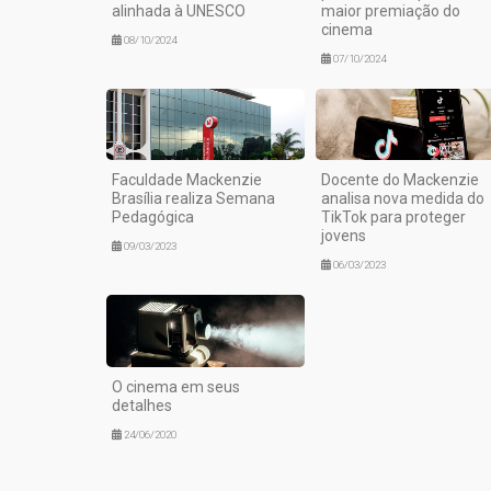
alinhada à UNESCO
maior premiação do
cinema
08/10/2024
07/10/2024
Faculdade Mackenzie
Docente do Mackenzie
Brasília realiza Semana
analisa nova medida do
Pedagógica
TikTok para proteger
jovens
09/03/2023
06/03/2023
O cinema em seus
detalhes
24/06/2020