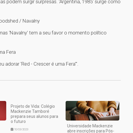
as podem surgir surpresas. 'Argentina, 1985' surge como
Bloodshed / Navalny
, mas 'Navalny' tem a seu favor o momento político
uma Fera
eu adorar 'Red - Crescer é uma Fera'".
1
Projeto de Vida: Colégio
Mackenzie Tamboré
prepara seus alunos para
o futuro
Universidade Mackenzie
10/03/2023
abre inscrições para Pós-