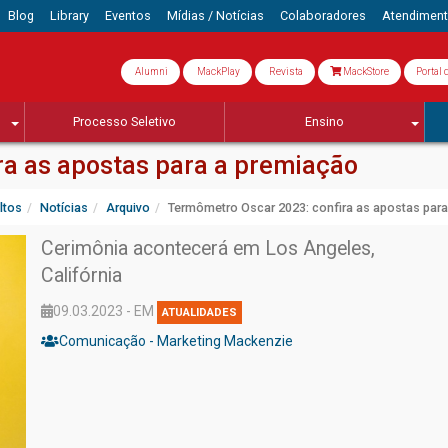
Blog
Library
Eventos
Mídias / Notícias
Colaboradores
Atendimen
Alumni
MackPlay
Revista
MackStore
Portal 
Processo Seletivo
Ensino
ra as apostas para a premiação
ltos
Notícias
Arquivo
Termômetro Oscar 2023: confira as apostas par
Cerimônia acontecerá em Los Angeles,
Califórnia
09.03.2023 - EM
ATUALIDADES
Comunicação - Marketing Mackenzie