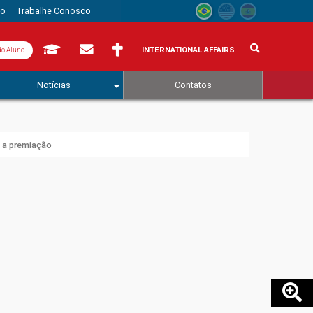
to
Trabalhe Conosco
INTERNATIONAL AFFAIRS
do Aluno
Notícias
Contatos
a a premiação