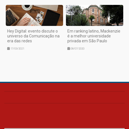
Hey Digital: evento discute o
Em ranking latino, Mackenzie
universo da Comunicação na
é a melhor universidade
era das redes
privada em São Paulo
17/03/2021
08/07/2020