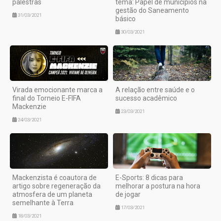
palestras
tema: Papel de municípios na
gestão do Saneamento
31/03/2021
básico
30/03/2021
Virada emocionante marca a
A relação entre saúde e o
final do Torneio E-FIFA
sucesso acadêmico
Mackenzie
23/03/2021
24/03/2021
Mackenzista é coautora de
E-Sports: 8 dicas para
artigo sobre regeneração da
melhorar a postura na hora
atmosfera de um planeta
de jogar
semelhante à Terra
17/03/2021
18/03/2021