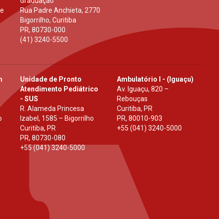
Graduação
 e
Rua Padre Anchieta, 2770
Bigorrilho, Curitiba
PR
,
80730-000
(41) 3240-5500
h
Unidade de Pronto
Ambulatório I - (Iguaçu)
Atendimento Pediátrico
Av. Iguaçu, 820 –
- SUS
Rebouças
R. Alameda Princesa
Curitiba, PR
o
Izabel, 1585 – Bigorrilho
PR
,
80010-903
Curitiba, PR
+55 (041) 3240-5000
PR
,
80730-080
+55 (041) 3240-5000