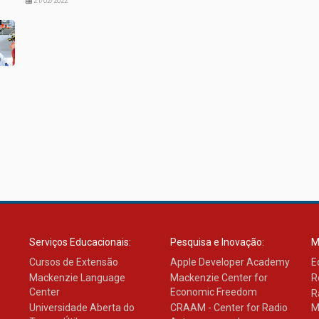
21/02/2022
Serviços Educacionais:
Pesquisa e Inovação:
M
Cursos de Extensão
Apple Developer Academy
E
Mackenzie Language
Mackenzie Center for
R
Center
Economic Freedom
R
Universidade Aberta do
CRAAM - Center for Radio
M