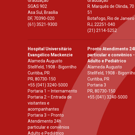
Graduação
Graduação
SGAS 902
R. Marquês de Olinda, 70
Asa Sul, Brasília
51
DF
,
70390-020
Botafogo, Rio de Janeiro
(61) 3521-9300
RJ
,
22251-040
(21) 2114-5252
Hospital Universitário
Pronto Atendimento 24
Evangélico Mackenzie
particular e convênios -
Alameda Augusto
Adulto e Pediátrico
Stellfeld, 1908 - Bigorrilho
Alameda Augusto
Curitiba, PR
Stellfeld, 1908 - Bigorrilh
PR
,
80730-150
Curitiba, PR
+55 (041) 3240-5000
Portaria 3
Portaria 1 – Internamento
PR
,
80730-150
Portaria 2 – Entrada de
+55 (041) 3240-5000
visitantes e
acompanhantes
Portaria 3 – Pronto
Atendimento 24h
particular e convênios
Adulto e Pediátrico