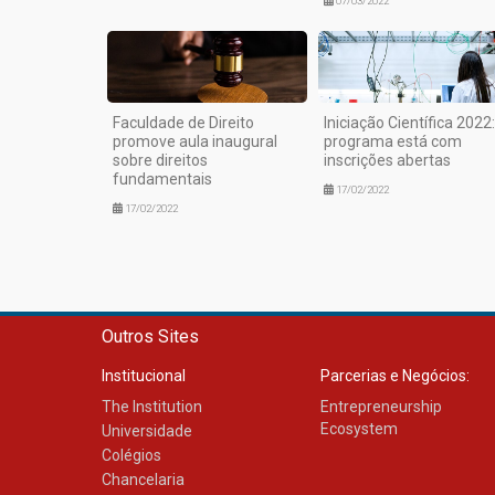
07/03/2022
Faculdade de Direito
Iniciação Científica 2022:
promove aula inaugural
programa está com
sobre direitos
inscrições abertas
fundamentais
17/02/2022
17/02/2022
Outros Sites
Institucional
Parcerias e Negócios:
The Institution
Entrepreneurship
Ecosystem
Universidade
Colégios
Chancelaria