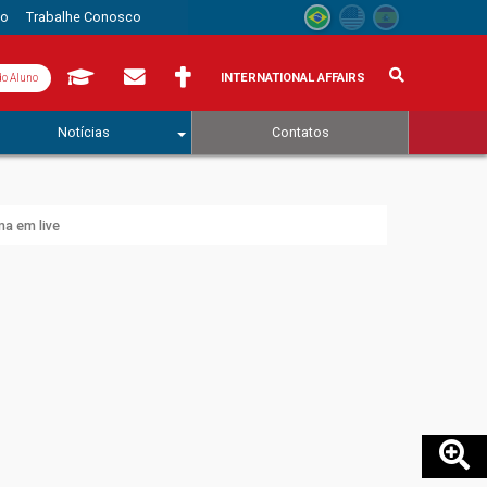
to
Trabalhe Conosco
INTERNATIONAL AFFAIRS
do Aluno
Notícias
Contatos
ma em live