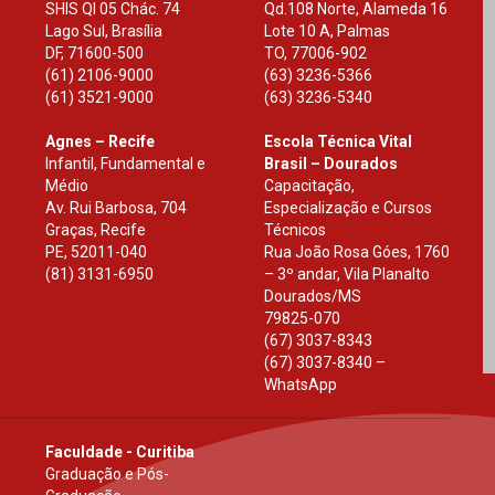
SHIS Ql 05 Chác. 74
Qd.108 Norte, Alameda 16
Lago Sul, Brasília
Lote 10 A, Palmas
DF
,
71600-500
TO
,
77006-902
(61) 2106-9000
(63) 3236-5366
(61) 3521-9000
(63) 3236-5340
Agnes – Recife
Escola Técnica Vital
Infantil, Fundamental e
Brasil – Dourados
Médio
Capacitação,
Av. Rui Barbosa, 704
Especialização e Cursos
Graças, Recife
Técnicos
PE
,
52011-040
Rua João Rosa Góes, 1760
(81) 3131-6950
– 3º andar, Vila Planalto
Dourados
/
MS
79825-070
(67) 3037-8343
(67) 3037-8340 –
WhatsApp
Faculdade - Curitiba
Graduação e Pós-