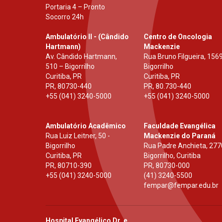
Portaria 4 – Pronto
Socorro 24h
Ambulatório II - (Cândido
Centro de Oncologia
Hartmann)
Mackenzie
Av. Cândido Hartmann,
Rua Bruno Filgueira, 1569
510 – Bigorrilho
Bigorrilho
Curitiba, PR
Curitiba, PR
PR
,
80730-440
PR
,
80.730-440
+55 (041) 3240-5000
+55 (041) 3240-5000
Ambulatório Acadêmico
Faculdade Evangélica
Rua Luiz Leitner, 50 -
Mackenzie do Paraná
Bigorrilho
Rua Padre Anchieta, 277
Curitiba, PR
Bigorrilho, Curitiba
PR
,
80710-390
PR
,
80730-000
+55 (041) 3240-5000
(41) 3240-5500
fempar@fempar.edu.br
Hospital Evangélico Dr. e