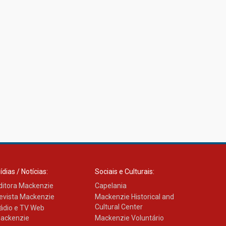
ídias / Notícias:
Sociais e Culturais:
ditora Mackenzie
Capelania
evista Mackenzie
Mackenzie Historical and
Cultural Center
ádio e TV Web
ackenzie
Mackenzie Voluntário