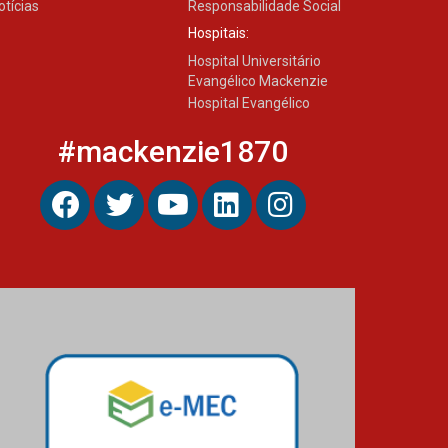
otícias
Responsabilidade Social
Hospitais:
Hospital Universitário
Evangélico Mackenzie
Hospital Evangélico
#mackenzie1870