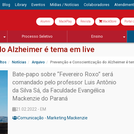
Blog
Library
Eventos
Mídias / Notícias
Colaboradores
Atendimen
Alumni
MackPlay
Revista
MackStore
Portal 
Processo Seletivo
Ensino
o Alzheimer é tema em live
ltos
Notícias
Arquivo
Prevenção e Conscientização do Alzheimer é te
Bate-papo sobre “Fevereiro Roxo” será
comandado pelo professor Luis Antônio
da Silva Sá, da Faculdade Evangélica
Mackenzie do Paraná
21.02.2022 - EM
Comunicação - Marketing Mackenzie