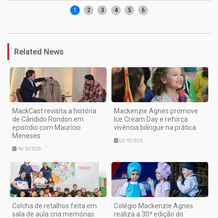
1
2
3
4
5
6
Related News
MackCast revisita a história
Mackenzie Agnes promove
de Cândido Rondon em
Ice Cream Day e reforça
episódio com Maurício
vivência bilíngue na prática
Meneses
02/10/2025
16/10/2025
Colcha de retalhos feita em
Colégio Mackenzie Agnes
sala de aula cria memórias
realiza a 30ª edição do