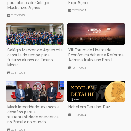
para alunos do Colégio
ExpoAgnes
Mackenzie Agnes
03/12/2024
02/06/2025
Colégio Mackenzie Agnes cria
VIII Fórum de Liberdade
cápsula do tempo para
Econômica debate a Reforma
futuros alunos do Ensino
Administrativa no Brasil
Médio
13/11/2024
27/11/2024
Mack Integridade: avanços e
Nobel em Detalhe: Paz
desafios para a
31/10/2024
sustentabilidade energética
no Brasil e no mundo
08/11/2024