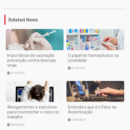
Related News
Importância da vacinação:
O papel do farmacêutico na
prevenção contra doenças
sociedade
virais
09/10/2023
19/10/2023
Alongamentos e exercícios
Entenda o que é o Fator de
para movimentar o corpo no
Autenticação
trabalho
13/09/2023
18/09/2023