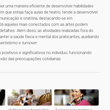
r uma maneira eficiente de desenvolver habilidades
ém que esteja faça aulas de teatro, tende a desenvolver
omunicação e oratória, destacando-se em
. Já aqueles mais conectados com as artes podem
talhes. Além disso, as atividades realizadas fora do
ter a saúde física e mental dos praticantes, auxiliando
bsenteísmo e
turnover
.
positivos e significativos no indivíduo, funcionando
exão das preocupações cotidianas.
1
Hobbies para desenvolver
5 passos para manter a