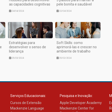
as capacidades cognitivas
pele bonita e saudável
04/04/2024
02/04/2024
Estratégias para
Soft Skills: como
e
desenvolver o senso de
aprimorá-las e crescer no
liderança
ambiente de trabalho
05/03/2024
05/02/2024
Serviços Educacionais:
Pesquisa e Inovação:
M
Cursos de Extensão
Apple Developer Academy
E
Mackenzie Language
Mackenzie Center for
R