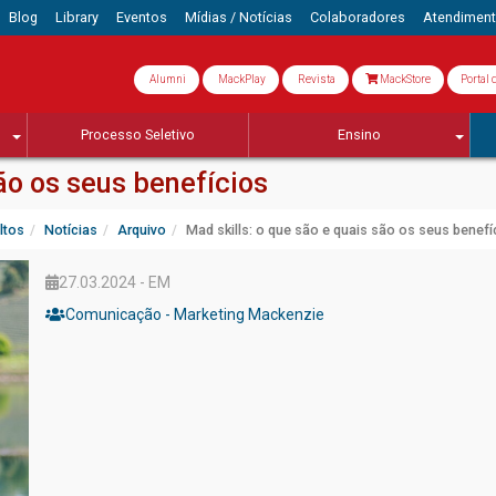
Blog
Library
Eventos
Mídias / Notícias
Colaboradores
Atendimen
Alumni
MackPlay
Revista
MackStore
Portal 
Processo Seletivo
Ensino
são os seus benefícios
ltos
Notícias
Arquivo
Mad skills: o que são e quais são os seus benefí
27.03.2024 - EM
Comunicação - Marketing Mackenzie