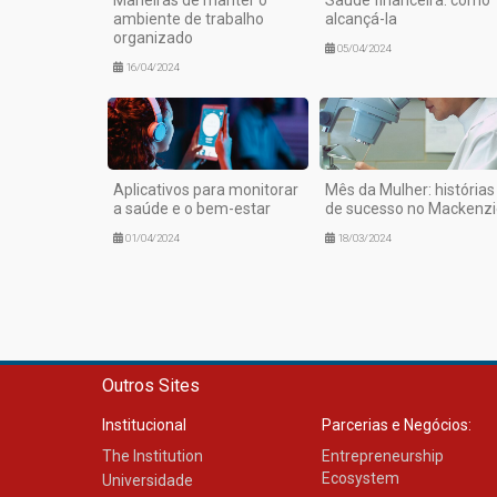
ambiente de trabalho
alcançá-la
organizado
05/04/2024
16/04/2024
Aplicativos para monitorar
Mês da Mulher: histórias
a saúde e o bem-estar
de sucesso no Mackenzi
01/04/2024
18/03/2024
Outros Sites
Institucional
Parcerias e Negócios:
The Institution
Entrepreneurship
Ecosystem
Universidade