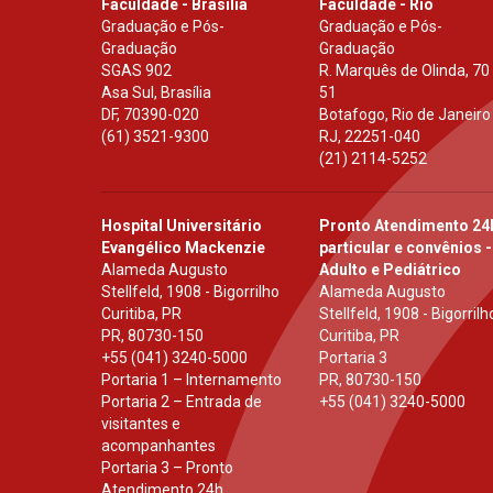
Faculdade - Brasília
Faculdade - Rio
Graduação e Pós-
Graduação e Pós-
Graduação
Graduação
SGAS 902
R. Marquês de Olinda, 70
Asa Sul, Brasília
51
DF
,
70390-020
Botafogo, Rio de Janeiro
(61) 3521-9300
RJ
,
22251-040
(21) 2114-5252
Hospital Universitário
Pronto Atendimento 24
Evangélico Mackenzie
particular e convênios -
Alameda Augusto
Adulto e Pediátrico
Stellfeld, 1908 - Bigorrilho
Alameda Augusto
Curitiba, PR
Stellfeld, 1908 - Bigorrilh
PR
,
80730-150
Curitiba, PR
+55 (041) 3240-5000
Portaria 3
Portaria 1 – Internamento
PR
,
80730-150
Portaria 2 – Entrada de
+55 (041) 3240-5000
visitantes e
acompanhantes
Portaria 3 – Pronto
Atendimento 24h