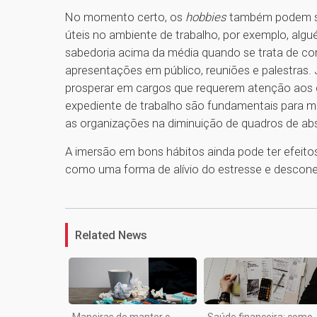
No momento certo, os
hobbies
também podem se
úteis no ambiente de trabalho, por exemplo, algu
sabedoria acima da média quando se trata de c
apresentações em público, reuniões e palestras
prosperar em cargos que requerem atenção aos de
expediente de trabalho são fundamentais para man
as organizações na diminuição de quadros de a
A imersão em bons hábitos ainda pode ter efeitos 
como uma forma de alívio do estresse e descon
Related News
Maneiras de manter o
Saúde financeira: como