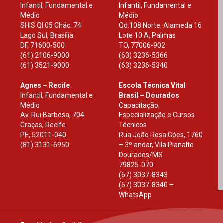
Infantil, Fundamental e
Infantil, Fundamental e
Médio
Médio
SHIS Ql 05 Chác. 74
Qd.108 Norte, Alameda 16
Lago Sul, Brasília
Lote 10 A, Palmas
DF
,
71600-500
TO
,
77006-902
(61) 2106-9000
(63) 3236-5366
(61) 3521-9000
(63) 3236-5340
Agnes – Recife
Escola Técnica Vital
Infantil, Fundamental e
Brasil – Dourados
Médio
Capacitação,
Av. Rui Barbosa, 704
Especialização e Cursos
Graças, Recife
Técnicos
PE
,
52011-040
Rua João Rosa Góes, 1760
(81) 3131-6950
– 3º andar, Vila Planalto
Dourados
/
MS
79825-070
(67) 3037-8343
(67) 3037-8340 –
WhatsApp