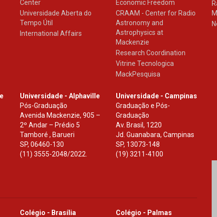
Center
Economic Freedom
R
Universidade Aberta do
CRAAM - Center for Radio
M
Tempo Útil
Astronomy and
N
Astrophysics at
International Affairs
Mackenzie
Research Coordination
Vitrine Tecnologica
MackPesquisa
le
Universidade - Alphaville
Universidade - Campinas
Pós-Graduação
Graduação e Pós-
Avenida Mackenzie, 905 –
Graduação
2º Andar – Prédio 5
Av. Brasil, 1220
Tamboré , Barueri
Jd. Guanabara, Campinas
SP
,
06460-130
SP
,
13073-148
(11) 3555-2048/2022.
(19) 3211-4100
Colégio - Brasília
Colégio - Palmas