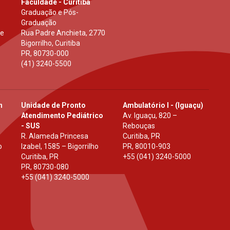
Faculdade - Curitiba
Graduação e Pós-
Graduação
 e
Rua Padre Anchieta, 2770
Bigorrilho, Curitiba
PR
,
80730-000
(41) 3240-5500
h
Unidade de Pronto
Ambulatório I - (Iguaçu)
Atendimento Pediátrico
Av. Iguaçu, 820 –
- SUS
Rebouças
R. Alameda Princesa
Curitiba, PR
o
Izabel, 1585 – Bigorrilho
PR
,
80010-903
Curitiba, PR
+55 (041) 3240-5000
PR
,
80730-080
+55 (041) 3240-5000