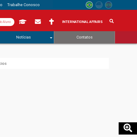
to
Trabalhe Conosco
INTERNATIONAL AFFAIRS
do Aluno
Notícias
Contatos
cios