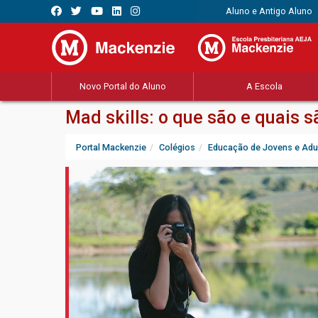
Aluno e Antigo Aluno
Novo Portal do Aluno
A Escola
Mad skills: o que são e quais 
Portal Mackenzie
Colégios
Educação de Jovens e Adu