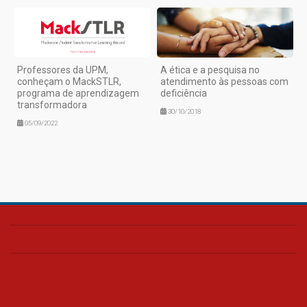
Professores da UPM,
A ética e a pesquisa no
conheçam o MackSTLR,
atendimento às pessoas com
programa de aprendizagem
deficiência
transformadora
30/10/2018
05/09/2022